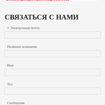
СВЯЗАТЬСЯ С НАМИ
Электронная почта
*
Название компании
Имя
Гигабитный разветвитель POE для высокоскоростных устройств без PoE
Узнайте, как выбрать и развернуть гигабитные разветвители Po
Тел.
Сообщение