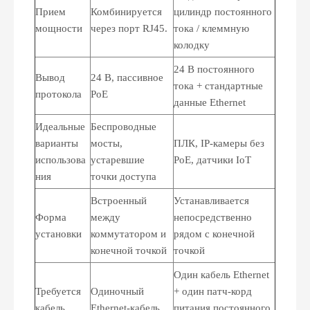
Прием
Комбинируется
цилиндр постоянного
мощности
через порт RJ45.
тока / клеммную
колодку
24 В постоянного
Вывод
24 В, пассивное
тока + стандартные
протокола
PoE
данные Ethernet
Идеальные
Беспроводные
варианты
мосты,
ПЛК, IP-камеры без
использова
устаревшие
PoE, датчики IoT
ния
точки доступа
Встроенный
Устанавливается
Форма
между
непосредственно
установки
коммутатором и
рядом с конечной
конечной точкой
точкой
Один кабель Ethernet
Требуется
Одиночный
+ один патч-корд
кабель
Ethernet-кабель
питания постоянного