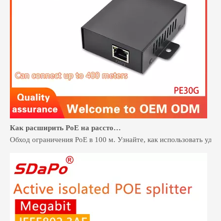
Как расширить PoE на расстояние более 100 метров без замены проводки
Обход ограничения PoE в 100 м. Узнайте, как использовать удл