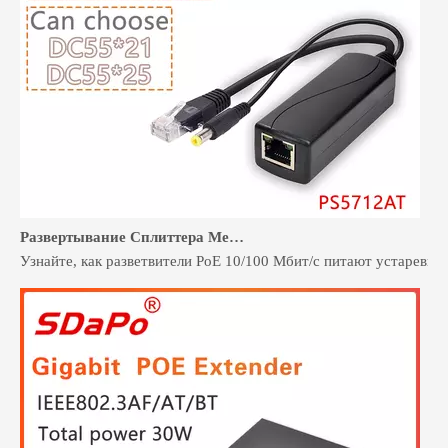
Развертывание Сплиттера Мегабита POE для систем безопасности и контроля доступа
Узнайте, как разветвители PoE 10/100 Мбит/с питают устаревш