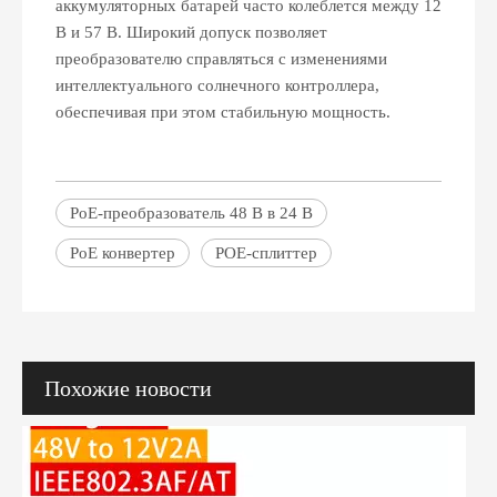
аккумуляторных батарей часто колеблется между 12
В и 57 В. Широкий допуск позволяет
преобразователю справляться с изменениями
интеллектуального солнечного контроллера,
обеспечивая при этом стабильную мощность.
Что такое PoE-инжектор? Полное руководство для начинающего покупателя
PoE-преобразователь 48 В в 24 В
Устали от запутанных кабелей и сложных настроек сети? Что, е
PoE конвертер
POE-сплиттер
Похожие новости