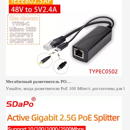
Мегабитный разветвитель POE для устройств со скоростью 100 Мбит/с: когда этого достаточно
Узнайте, когда разветвители PoE 100 Мбит/с достаточны для IP-