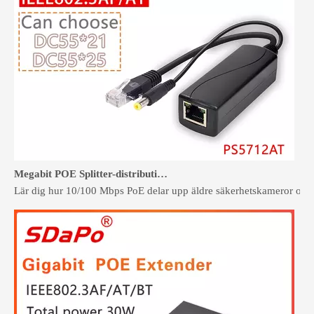
Megabit POE Splitter-distribution för säkerhets- och åtkomstkontrollsystem
Lär dig hur 10/100 Mbps PoE delar upp äldre säkerhetskameror och p