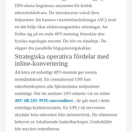
DIN-skena begränsas utrymmet för kritisk
nätverkshårdvara. Du introducerar också flera
felpunkter. Att hantera växelströmsledningar (AC) inuti
ett tätt hölje ökar elektromagnetiska störningar. Att
förlita sig på en enda 48V-matning förenklar den
fysiska topologin enormt. Du kör en datalinje. Du
slipper dra parallella högspänningskablar.
Strategiska operativa fördelar med
inline-konvertering
Att köra ett enhetligt 48V-stamnät ger enorm
motståndskraft. En centraliserad UPS kan
säkerhetskopiera alla fjärranslutna ändpunkter
samtidigt. När du ansluter 24V-enheter via en inline
48V till 24V POE-omvandlare
, de går med i detta
enhetliga kraftekosystem. En UPS i ett serverrum
skyddar hela nätverket från strömavbrott. Du eliminerar
behovet av lokaliserade batteribackuper. Underhållet
blir mycket centraliserat.