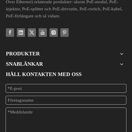
Over Ethernet) relaterade produkter: såsom PoE-modul, PoE-
injektor, PoE-splitter och PoE-drivrutin, PoE-swtich, PoE-kabel,
PoE-förlängare och så vidare.
PRODUKTER
SNABLÄNKAR
HÅLL KONTAKTEN MED OSS
PoE-omvandlare för icke-PoE-enheter: spänning, ström och kontaktguide
Integrera äldre icke-PoE-enheter på ett säkert sätt i ditt PoE-nätver