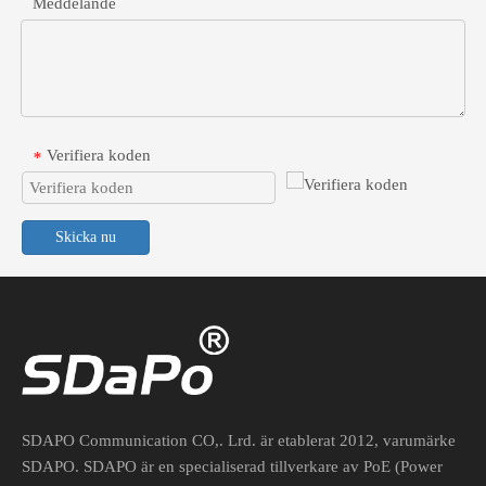
Meddelande
Verifiera koden
*
Skicka nu
48V till 24V POE-omvandlare för industriella nätverksenheter
Anslut 24V passiva enheter på ett säkert sätt till 48V aktiva switch
SDAPO Communication CO,. Lrd. är etablerat 2012, varumärke
SDAPO. SDAPO är en specialiserad tillverkare av PoE (Power