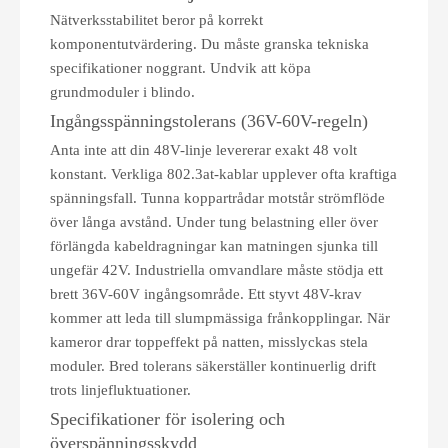
Nätverksstabilitet beror på korrekt
komponentutvärdering. Du måste granska tekniska
specifikationer noggrant. Undvik att köpa
grundmoduler i blindo.
Ingångsspänningstolerans (36V-60V-regeln)
Anta inte att din 48V-linje levererar exakt 48 volt
konstant. Verkliga 802.3at-kablar upplever ofta kraftiga
spänningsfall. Tunna koppartrådar motstår strömflöde
över långa avstånd. Under tung belastning eller över
förlängda kabeldragningar kan matningen sjunka till
ungefär 42V. Industriella omvandlare måste stödja ett
brett 36V-60V ingångsområde. Ett styvt 48V-krav
kommer att leda till slumpmässiga frånkopplingar. När
kameror drar toppeffekt på natten, misslyckas stela
moduler. Bred tolerans säkerställer kontinuerlig drift
trots linjefluktuationer.
Specifikationer för isolering och
överspänningsskydd