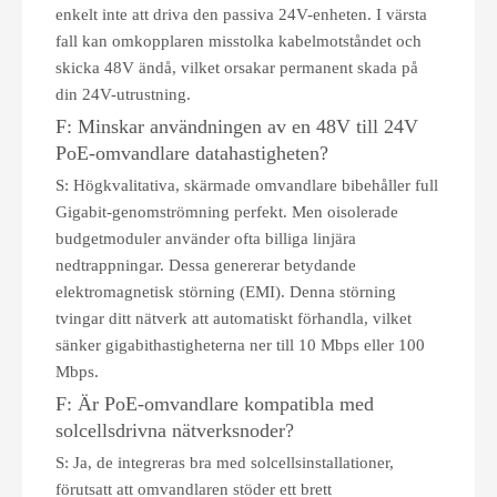
enkelt inte att driva den passiva 24V-enheten. I värsta
fall kan omkopplaren misstolka kabelmotståndet och
skicka 48V ändå, vilket orsakar permanent skada på
din 24V-utrustning.
F: Minskar användningen av en 48V till 24V
PoE-omvandlare datahastigheten?
S: Högkvalitativa, skärmade omvandlare bibehåller full
Gigabit-genomströmning perfekt. Men oisolerade
budgetmoduler använder ofta billiga linjära
nedtrappningar. Dessa genererar betydande
elektromagnetisk störning (EMI). Denna störning
tvingar ditt nätverk att automatiskt förhandla, vilket
sänker gigabithastigheterna ner till 10 Mbps eller 100
Mbps.
F: Är PoE-omvandlare kompatibla med
solcellsdrivna nätverksnoder?
S: Ja, de integreras bra med solcellsinstallationer,
förutsatt att omvandlaren stöder ett brett