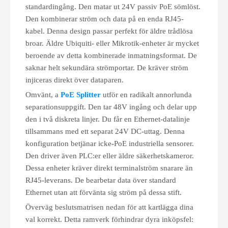
standardingång. Den matar ut 24V passiv PoE sömlöst.
Den kombinerar ström och data på en enda RJ45-
kabel. Denna design passar perfekt för äldre trådlösa
broar. Äldre Ubiquiti- eller Mikrotik-enheter är mycket
beroende av detta kombinerade inmatningsformat. De
saknar helt sekundära strömportar. De kräver ström
injiceras direkt över dataparen.
Omvänt, a
PoE Splitter
utför en radikalt annorlunda
separationsuppgift. Den tar 48V ingång och delar upp
den i två diskreta linjer. Du får en Ethernet-datalinje
tillsammans med ett separat 24V DC-uttag. Denna
konfiguration betjänar icke-PoE industriella sensorer.
Den driver även PLC:er eller äldre säkerhetskameror.
Dessa enheter kräver direkt terminalström snarare än
RJ45-leverans. De bearbetar data över standard
Ethernet utan att förvänta sig ström på dessa stift.
Överväg beslutsmatrisen nedan för att kartlägga dina
val korrekt. Detta ramverk förhindrar dyra inköpsfel: