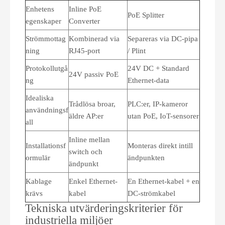
Enhetens
Inline PoE
PoE Splitter
egenskaper
Converter
Strömmottag
Kombinerad via
Separeras via DC-pipa
ning
RJ45-port
/ Plint
Protokollutgå
24V DC + Standard
24V passiv PoE
ng
Ethernet-data
Idealiska
Trådlösa broar,
PLC:er, IP-kameror
användningsf
äldre AP:er
utan PoE, IoT-sensorer
all
Inline mellan
Installationsf
Monteras direkt intill
switch och
ormulär
ändpunkten
ändpunkt
Kablage
Enkel Ethernet-
En Ethernet-kabel + en
krävs
kabel
DC-strömkabel
Tekniska utvärderingskriterier för
industriella miljöer