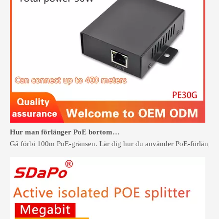
Hur man förlänger PoE bortom 100 meter utan att koppla om
Gå förbi 100m PoE-gränsen. Lär dig hur du använder PoE-förlängare o