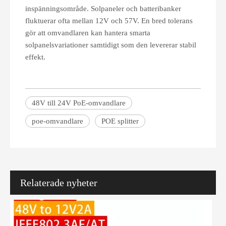
inspänningsområde. Solpaneler och batteribanker
fluktuerar ofta mellan 12V och 57V. En bred tolerans
gör att omvandlaren kan hantera smarta
solpanelsvariationer samtidigt som den levererar stabil
effekt.
48V till 24V PoE-omvandlare
Vad är en PoE-injektor? En komplett guide från nybörjare till köpare
Trött på att ta itu med trassliga kablar och komplicerade nätverksin
poe-omvandlare
POE splitter
Relaterade nyheter