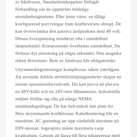
av hårdvaran. Standardomkopplare förbigår
förhandling när de upptäcker felaktiga
motståndssignaturer. Eller ännu värre, en dåligt
konfigurerad port tvingar fram kraftleverans abrupt. De
kan översvämma den passiva ändpunkten med 48 volt.
Denna överspänning resulterar ofta i omedelbart
slutpunktsfel. Komponenter överhettas omedelbart. Du
förlorar dyr utrustning på några sekunder. Den magiska
röken försvinner. Byte av hårdvara blir obligatoriskt.
Utrymmesbegränsningar komplicerar saken ytterligare.
Att använda dubbla strömförsörjningsenheter skapar en
enorm operationshuvudvärk. Du kan prova att placera
en 48V-källa och en 24V-sten tillsammans. Industriella
miljöer förlitar sig ofta på trånga NEMA
utomhuskapslingar. Du har helt enkelt inte plats för
flera skrymmande kraftklossar. Kabelhantering blir en
mardröm. AC grenuttag tar upp värdefullt utrymme på
DIN-skenan. Ingenjörer måste maximera varje
kvadrattum. Genom att lägga till flera nätaggregat med