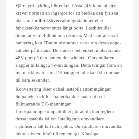
Fjärrstyrd cykling blir enkel. Låsta 24V kantenheter
kräver normalt en ingenjör för att besöka den fysiska
platsen. Jordbruksövervakningsstationer eller
fabrikstakkameror sitter långt borta. Lastbilsrullar
dränerar värdefull tid och resurser. Med centraliserad
hantering kan IT-administratörer starta om dessa edge-
enheter på distans. De studsar helt enkelt motsvarande
48V-port på den hanterade switchen. Omvandlaren
släpper tillfälligt 24V-matningen. Detta tvingar fram en
ren maskinvarustart. Driftstoppet minskar från timmar
till bara sekunder.
Konvertering löser också instabila strömingångar.
Solpaneler och IoT-batteribanker matar ofta ut
fluktuerande DC-spänningar.
Bredspänningskompatibilitet gör att du kan reglera
dessa instabila källor. Intelligenta omvandlare
stabiliserar lätt fall och spikar. Omvandlaren omvandlar
inkonsekvent kraft till ren energi. Känsliga