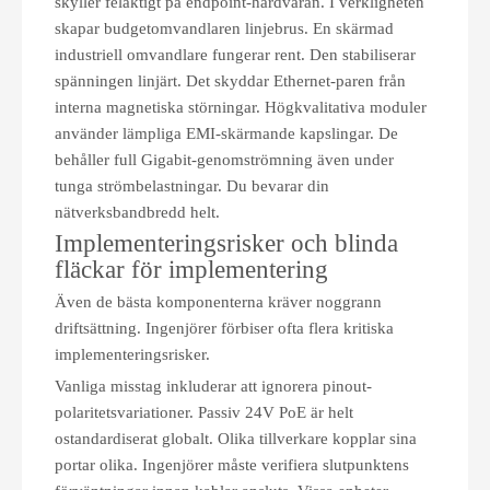
skyller felaktigt på endpoint-hårdvaran. I verkligheten
skapar budgetomvandlaren linjebrus. En skärmad
industriell omvandlare fungerar rent. Den stabiliserar
spänningen linjärt. Det skyddar Ethernet-paren från
interna magnetiska störningar. Högkvalitativa moduler
använder lämpliga EMI-skärmande kapslingar. De
behåller full Gigabit-genomströmning även under
tunga strömbelastningar. Du bevarar din
nätverksbandbredd helt.
Implementeringsrisker och blinda
fläckar för implementering
Även de bästa komponenterna kräver noggrann
driftsättning. Ingenjörer förbiser ofta flera kritiska
implementeringsrisker.
Vanliga misstag inkluderar att ignorera pinout-
polaritetsvariationer. Passiv 24V PoE är helt
ostandardiserat globalt. Olika tillverkare kopplar sina
portar olika. Ingenjörer måste verifiera slutpunktens