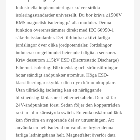
Industriella implementeringar kräver strikta
isoleringsstandarder universellt. Du bör kräva ≥1500V
RMS magnetisk isolering på alla moduler. Denna
funktion överensstämmer direkt med IEC 60950-1
säkerhetsstandarder. Det förhindrar aktivt farliga
jordslingor över olika jordpotentialer. Jordslingor
inducerar oregelbundet beteende i digitala sensorer.
Kräv dessutom ±15kV ESD (Electrostatic Discharge)
Ethernet-isolering. Blixtnedslag och strömstörningar
hotar ständigt ändpunkter utomhus. Höga ESD-
klassificeringar skyddar dina dyra kärnomkopplare.
Utan tillräcklig isolering kan ett närliggande
blixtnedslag färdas ner i ethernetkabeln. Den träffar
24V-ändpunkten först. Sedan följer den koppartråden
rakt in i din kärnstyrda switch. En enda oskärmad länk
kan förstöra en avgörande del av utrustningen. Att
använda en helt isolerad omvandlare bryter denna
farliga ledningsbana helt. Magnetfältet överför data