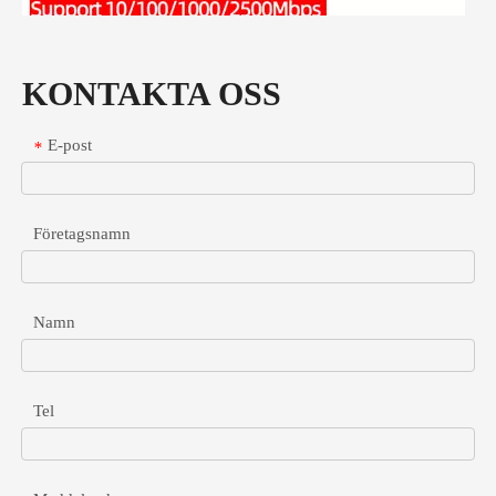
KONTAKTA OSS
E-post
*
Företagsnamn
Namn
Gigabit POE-delare för höghastighetsenheter utan PoE
Lär dig hur du väljer och distribuerar Gigabit PoE-splitter för att 
Tel