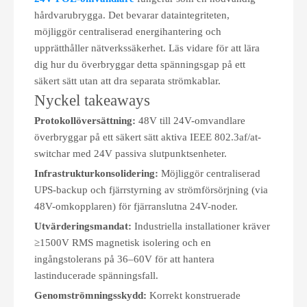
hårdvarubrygga. Det bevarar dataintegriteten,
möjliggör centraliserad energihantering och
upprätthåller nätverkssäkerhet. Läs vidare för att lära
dig hur du överbryggar detta spänningsgap på ett
säkert sätt utan att dra separata strömkablar.
Nyckel takeaways
Protokollöversättning:
48V till 24V-omvandlare
överbryggar på ett säkert sätt aktiva IEEE 802.3af/at-
switchar med 24V passiva slutpunktsenheter.
Infrastrukturkonsolidering:
Möjliggör centraliserad
UPS-backup och fjärrstyrning av strömförsörjning (via
48V-omkopplaren) för fjärranslutna 24V-noder.
Utvärderingsmandat:
Industriella installationer kräver
≥1500V RMS magnetisk isolering och en
ingångstolerans på 36–60V för att hantera
lastinducerade spänningsfall.
Genomströmningsskydd:
Korrekt konstruerade