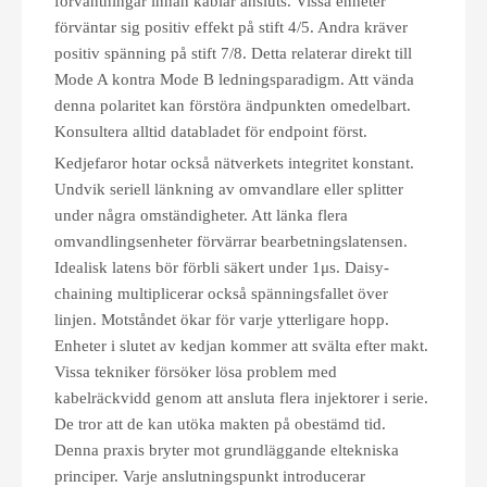
förväntningar innan kablar ansluts. Vissa enheter
förväntar sig positiv effekt på stift 4/5. Andra kräver
positiv spänning på stift 7/8. Detta relaterar direkt till
Mode A kontra Mode B ledningsparadigm. Att vända
denna polaritet kan förstöra ändpunkten omedelbart.
Konsultera alltid databladet för endpoint först.
Kedjefaror hotar också nätverkets integritet konstant.
Undvik seriell länkning av omvandlare eller splitter
under några omständigheter. Att länka flera
omvandlingsenheter förvärrar bearbetningslatensen.
Idealisk latens bör förbli säkert under 1μs. Daisy-
chaining multiplicerar också spänningsfallet över
linjen. Motståndet ökar för varje ytterligare hopp.
Enheter i slutet av kedjan kommer att svälta efter makt.
Vissa tekniker försöker lösa problem med
kabelräckvidd genom att ansluta flera injektorer i serie.
De tror att de kan utöka makten på obestämd tid.
Denna praxis bryter mot grundläggande eltekniska
principer. Varje anslutningspunkt introducerar