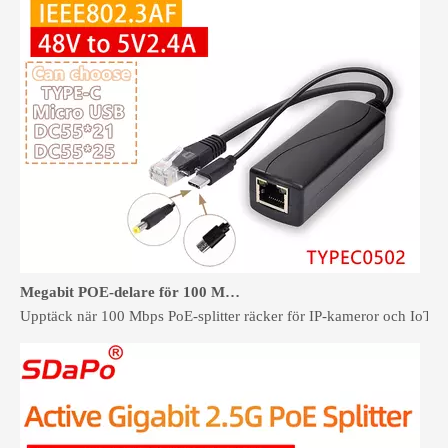
Megabit POE-delare för 100 Mbps-enheter: när det räcker
Upptäck när 100 Mbps PoE-splitter räcker för IP-kameror och IoT, hu