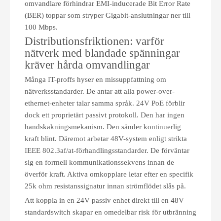
omvandlare förhindrar EMI-inducerade Bit Error Rate
(BER) toppar som stryper Gigabit-anslutningar ner till
100 Mbps.
Distributionsfriktionen: varför
nätverk med blandade spänningar
kräver hårda omvandlingar
Många IT-proffs hyser en missuppfattning om
nätverksstandarder. De antar att alla power-over-
ethernet-enheter talar samma språk. 24V PoE förblir
dock ett proprietärt passivt protokoll. Den har ingen
handskakningsmekanism. Den sänder kontinuerlig
kraft blint. Däremot arbetar 48V-system enligt strikta
IEEE 802.3af/at-förhandlingsstandarder. De förväntar
sig en formell kommunikationssekvens innan de
överför kraft. Aktiva omkopplare letar efter en specifik
25k ohm resistanssignatur innan strömflödet slås på.
Att koppla in en 24V passiv enhet direkt till en 48V
standardswitch skapar en omedelbar risk för utbränning