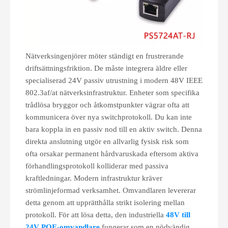
Nätverksingenjörer möter ständigt en frustrerande
driftsättningsfriktion. De måste integrera äldre eller
specialiserad 24V passiv utrustning i modern 48V IEEE
802.3af/at nätverksinfrastruktur. Enheter som specifika
trådlösa bryggor och åtkomstpunkter vägrar ofta att
kommunicera över nya switchprotokoll. Du kan inte
bara koppla in en passiv nod till en aktiv switch. Denna
direkta anslutning utgör en allvarlig fysisk risk som
ofta orsakar permanent hårdvaruskada eftersom aktiva
förhandlingsprotokoll kolliderar med passiva
kraftledningar. Modern infrastruktur kräver
strömlinjeformad verksamhet. Omvandlaren levererar
detta genom att upprätthålla strikt isolering mellan
protokoll. För att lösa detta, den industriella
48V till
24V POE-omvandlare
fungerar som en nödvändig