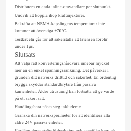
Distribuera en enda inline-omvandlare per slutpunkt.
Undvik att koppla ihop kraftinjektorer.
Bekräfta att NEMA-kapslingens temperaturer inte
kommer att överstiga +70°C.
Testkabeln går för att säkerställa att latensen förblir
under 1μs.
Slutsats
Att välja rätt konverteringshårdvara innebär mycket
mer än en enkel spänningssänkning. Det påverkar i
grunden ditt nätverks drifttid och säkerhet. En ordentlig
brygga skyddar standardbrytare från passiva
kantenheter. Äldre utrustning kan fortsätta att ge värde
på ett säkert sätt.
Handlingsbara nästa steg inkluderar:
Granska din nätverksperimeter för att identifiera alla
äldre 24V passiva enheter.
Kartlägg deras strömförbrukning och specifika krav på