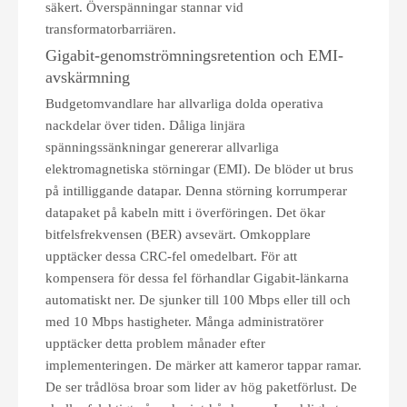
säkert. Överspänningar stannar vid
transformatorbarriären.
Gigabit-genomströmningsretention och EMI-
avskärmning
Budgetomvandlare har allvarliga dolda operativa
nackdelar över tiden. Dåliga linjära
spänningssänkningar genererar allvarliga
elektromagnetiska störningar (EMI). De blöder ut brus
på intilliggande datapar. Denna störning korrumperar
datapaket på kabeln mitt i överföringen. Det ökar
bitfelsfrekvensen (BER) avsevärt. Omkopplare
upptäcker dessa CRC-fel omedelbart. För att
kompensera för dessa fel förhandlar Gigabit-länkarna
automatiskt ner. De sjunker till 100 Mbps eller till och
med 10 Mbps hastigheter. Många administratörer
upptäcker detta problem månader efter
implementeringen. De märker att kameror tappar ramar.
De ser trådlösa broar som lider av hög paketförlust. De