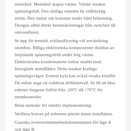
motstånd. Motstånd skapar värme. Värme orsakar
spänningsfall. Den slutliga enheten får otillräcklig
ström. Den startar om konstant under hård belastning.
Designa alltid direkt hemmakörningar från switchen till
omvandlaren.
Se upp för termisk avklassificering vid användning
utomhus. Billiga elektroniska komponenter drabbas av
betydande spänningsdrift under hög värme.
Elektrolytiska kondensatorer torkar snabbt inuti
förseglade metalllådor. Detta orsakar kraftiga
spänningsvågor. Extrem kyla kan också orsaka kiselfel.
Du måste ange ett validerat driftintervall. Se till att dina
enheter fungerar felfritt från -20°C till +70°C för
utomhusnoder.
Bästa metoder för sömlös implementering:
Verifiera kraven på enhetens pinout innan installation.
Granska överensstämmelsedokumentation för läge A
och läge B.