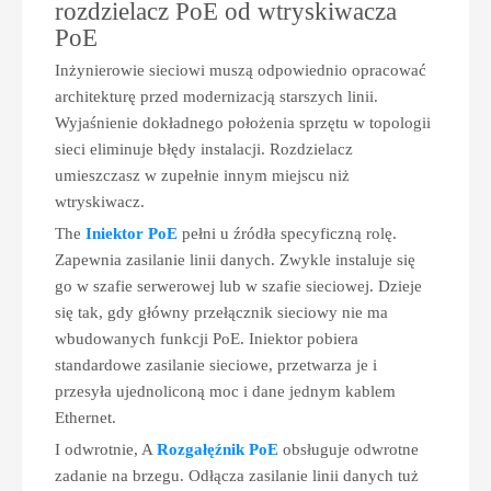
rozdzielacz PoE od wtryskiwacza
PoE
Inżynierowie sieciowi muszą odpowiednio opracować
architekturę przed modernizacją starszych linii.
Wyjaśnienie dokładnego położenia sprzętu w topologii
sieci eliminuje błędy instalacji. Rozdzielacz
umieszczasz w zupełnie innym miejscu niż
wtryskiwacz.
The
Iniektor PoE
pełni u źródła specyficzną rolę.
Zapewnia zasilanie linii danych. Zwykle instaluje się
go w szafie serwerowej lub w szafie sieciowej. Dzieje
się tak, gdy główny przełącznik sieciowy nie ma
wbudowanych funkcji PoE. Iniektor pobiera
standardowe zasilanie sieciowe, przetwarza je i
przesyła ujednoliconą moc i dane jednym kablem
Ethernet.
I odwrotnie, A
Rozgałęźnik PoE
obsługuje odwrotne
zadanie na brzegu. Odłącza zasilanie linii danych tuż