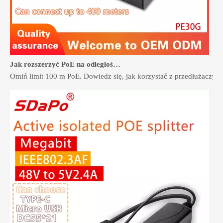
Jak rozszerzyć PoE na odległość ponad 100 metrów bez konieczności zmiany okablowania
Omiń limit 100 m PoE. Dowiedz się, jak korzystać z przedłużaczy 