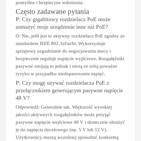
pomyślne i bezpieczne wdrożenia.
Często zadawane pytania
P: Czy gigabitowy rozdzielacz PoE może
usmażyć moje urządzenie inne niż PoE?
O: Nie, jeśli jest to aktywny rozdzielacz PoE zgodny ze
standardem IEEE 802.3af/at/bt. Wykorzystuje
sprzętowy uzgadnianie do negocjowania mocy i
bezpiecznie reguluje napięcie wyjściowe. Rozgałęźniki
pasywne omijają to jednak i niosą ze sobą poważne
ryzyko w przypadku niedopasowania napięć.
P: Czy mogę używać rozdzielacza PoE z
przełącznikiem generującym pasywne napięcie
48 V?
Odpowiedź: Generalnie tak. Większość wysokiej
jakości aktywnych rozgałęźników może przyjąć
pasywne napięcie wejściowe 48 V i skutecznie obniżyć
je do napięcia docelowego (np. 5 V lub 12 V).
Użytkownicy muszą wcześniej sprawdzić konkretną