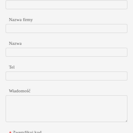
Nazwa firmy
Nazwa
Gigabitowy rozdzielacz POE dla szybkich urządzeń innych niż PoE
Dowiedz się, jak wybierać i wdrażać gigabitowe rozdzielacz504G
Tel
Wiadomość
Zweryfikuj kod
*