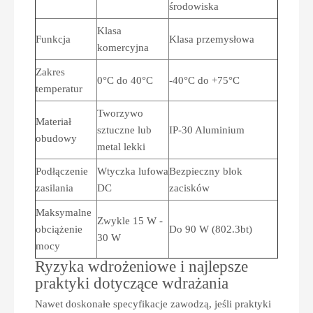
środowiska
Klasa
Funkcja
Klasa przemysłowa
komercyjna
Zakres
0°C do 40°C
-40°C do +75°C
temperatur
Tworzywo
Materiał
sztuczne lub
IP-30 Aluminium
obudowy
metal lekki
Podłączenie
Wtyczka lufowa
Bezpieczny blok
zasilania
DC
zacisków
Maksymalne
Zwykle 15 W -
obciążenie
Do 90 W (802.3bt)
30 W
mocy
Ryzyka wdrożeniowe i najlepsze
praktyki dotyczące wdrażania
Nawet doskonałe specyfikacje zawodzą, jeśli praktyki