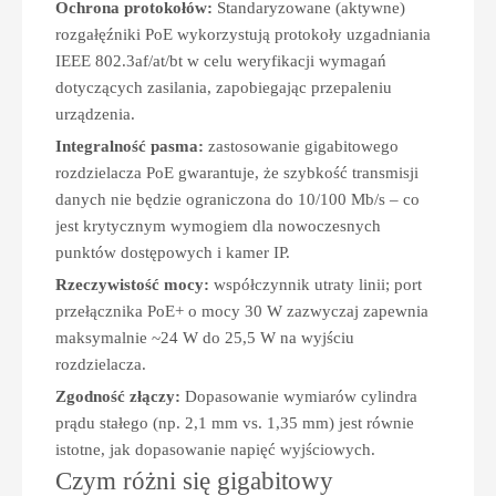
Ochrona protokołów:
Standaryzowane (aktywne)
rozgałęźniki PoE wykorzystują protokoły uzgadniania
IEEE 802.3af/at/bt w celu weryfikacji wymagań
dotyczących zasilania, zapobiegając przepaleniu
urządzenia.
Integralność pasma:
zastosowanie gigabitowego
rozdzielacza PoE gwarantuje, że szybkość transmisji
danych nie będzie ograniczona do 10/100 Mb/s – co
jest krytycznym wymogiem dla nowoczesnych
punktów dostępowych i kamer IP.
Rzeczywistość mocy:
współczynnik utraty linii; port
przełącznika PoE+ o mocy 30 W zazwyczaj zapewnia
maksymalnie ~24 W do 25,5 W na wyjściu
rozdzielacza.
Zgodność złączy:
Dopasowanie wymiarów cylindra
prądu stałego (np. 2,1 mm vs. 1,35 mm) jest równie
istotne, jak dopasowanie napięć wyjściowych.
Czym różni się gigabitowy