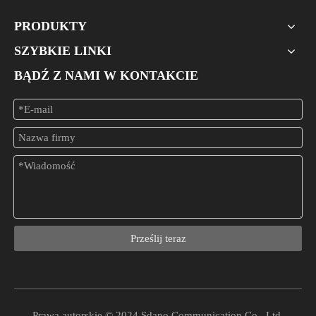
PRODUKTY
SZYBKIE LINKI
BĄDŹ Z NAMI W KONTAKCIE
Konwerter PoE dla urządzeń innych niż PoE: przewodnik po napięciu, prądzie i złączach
Bezpiecznie integruj starsze urządzenia inne niż PoE ze swoją siec
Prześlij teraz
Prawa autorskie © 2024 Sdapo Communication Co., Ltd.