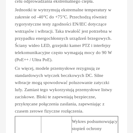
celu odprowadzania ekstremalnego ciepła.
Jednostki te wytrzymują ekstremalne temperatury w
zakresie od -40°C do +75°C. Przechodzą również
rygorystyczne testy zgodności EN/IEC dotyczące
wstrząsów i wibracji. Taka trwałość jest potrzebna w
przypadku energochłonnych urządzeń brzegowych.
Ściany wideo LED, grzejniki kamer PTZ i interfejsy
telekomunikacyjne często wymagają mocy do 90 W
(PoE++ / Ultra PoE).
Co więcej, modele przemysłowe rezygnują ze
standardowych wtyczek beczkowych DC. Silne
wibracje mogą spowodować poluzowanie zatyczki
lufy. Zamiast tego wykorzystują przemysłowe listwy
zaciskowe. Bloki te zapewniają bezpieczne,
przykręcane połączenia zasilania, zapewniając z
czasem zerowe fizyczne rozłączenia.
Wykres podsumowujący
stopień ochrony