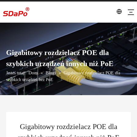
Gigabitowy rozdzielacz POE dla
szybkich urządzeń innych niż PoE
Dom
Blogi
Jesteś tutaj:
»
»
Gigabitowy rozdzielacz POE dla
szybkich urządzeń bez PoE
Gigabitowy rozdzielacz POE dla