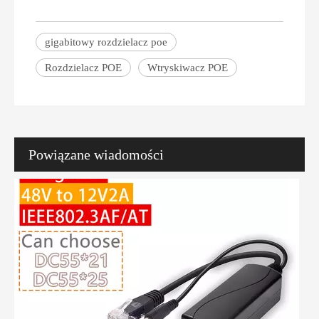
gigabitowy rozdzielacz poe
Co to jest wtryskiwacz PoE? Kompletny przewodnik dla początkujących kupujących
Masz dość splątanych kabli i skomplikowanych konfiguracji sieci? 
Rozdzielacz POE
Wtryskiwacz POE
Powiązane wiadomości