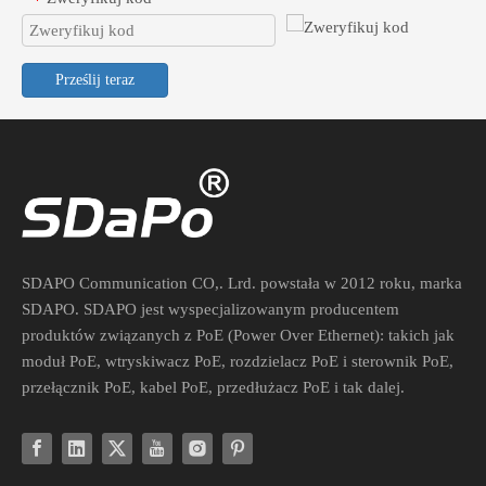
Prześlij teraz
Konwerter POE 48V na 24V dla przemysłowych urządzeń sieciowych
Bezpiecznie podłączaj urządzenia pasywne 24 V do aktywnych przeł
SDAPO Communication CO,. Lrd. powstała w 2012 roku, marka
SDAPO. SDAPO jest wyspecjalizowanym producentem
produktów związanych z PoE (Power Over Ethernet): takich jak
moduł PoE, wtryskiwacz PoE, rozdzielacz PoE i sterownik PoE,
przełącznik PoE, kabel PoE, przedłużacz PoE i tak dalej.