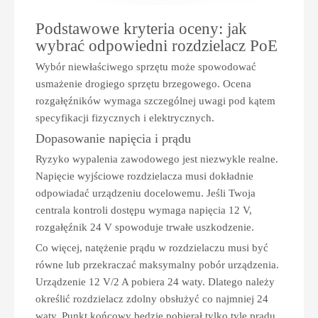
Podstawowe kryteria oceny: jak
wybrać odpowiedni rozdzielacz PoE
Wybór niewłaściwego sprzętu może spowodować
usmażenie drogiego sprzętu brzegowego. Ocena
rozgałęźników wymaga szczególnej uwagi pod kątem
specyfikacji fizycznych i elektrycznych.
Dopasowanie napięcia i prądu
Ryzyko wypalenia zawodowego jest niezwykle realne.
Napięcie wyjściowe rozdzielacza musi dokładnie
odpowiadać urządzeniu docelowemu. Jeśli Twoja
centrala kontroli dostępu wymaga napięcia 12 V,
rozgałęźnik 24 V spowoduje trwałe uszkodzenie.
Co więcej, natężenie prądu w rozdzielaczu musi być
równe lub przekraczać maksymalny pobór urządzenia.
Urządzenie 12 V/2 A pobiera 24 waty. Dlatego należy
określić rozdzielacz zdolny obsłużyć co najmniej 24
waty. Punkt końcowy będzie pobierał tylko tyle prądu,