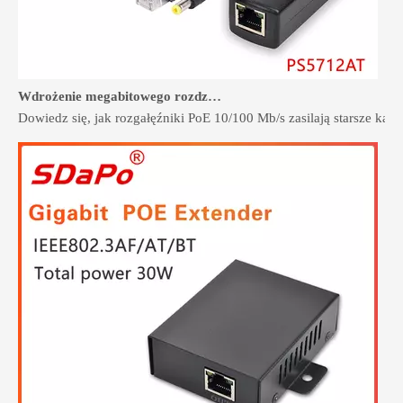
Wdrożenie megabitowego rozdzielacza POE w systemach bezpieczeństwa i kontroli dostępu
Dowiedz się, jak rozgałęźniki PoE 10/100 Mb/s zasilają starsze ka