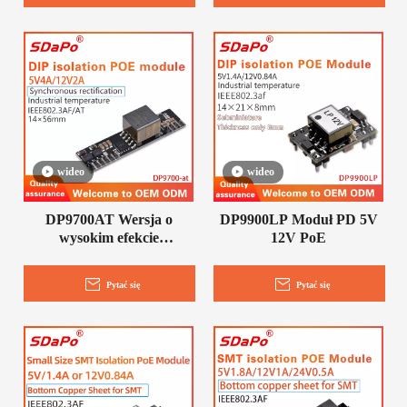
wideo
wideo
DP9700AT Wersja o
DP9900LP Moduł PD 5V
wysokim efekcie
12V PoE
Synchroniczne prostowanie
Moduł PD 5V4A 12V2A
Pytać się
Pytać się
PoE