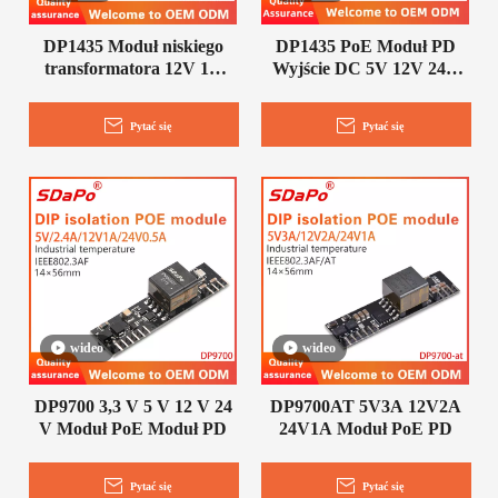
DP1435 Moduł niskiego
DP1435 PoE Moduł PD
transformatora 12V 1A
Wyjście DC 5V 12V 24V
PoE Moduł PD
Moduł PoE
Pytać się
Pytać się
wideo
wideo
DP9700 3,3 V 5 V 12 V 24
DP9700AT 5V3A 12V2A
V Moduł PoE Moduł PD
24V1A Moduł PoE PD
Pytać się
Pytać się