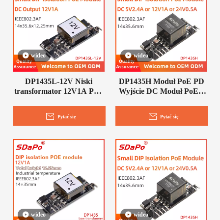
wideo
wideo
DP1435L-12V Niski
DP1435H Moduł PoE PD
transformator 12V1A PoE
Wyjście DC Moduł PoE 5
Moduł PoE PD
V 12 V 24 V
Pytać się
Pytać się
wideo
wideo