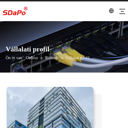
Vállalati profil
Otthon
Rólunk
Ön itt van:
»
»
Vállalati profil