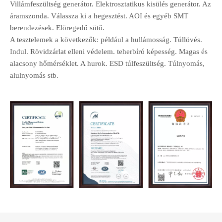
Villámfeszültség generátor. Elektrosztatikus kisülés generátor. Az
áramszonda. Válassza ki a hegesztést. AOI és egyéb SMT
berendezések. Elöregedő sütő.
A tesztelemek a következők: például a hullámosság. Túllövés.
Indul. Rövidzárlat elleni védelem. teherbíró képesség. Magas és
alacsony hőmérséklet. A hurok. ESD túlfeszültség. Túlnyomás,
alulnyomás stb.