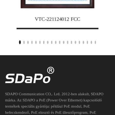
VTC-221124012 FCC
SDAPO Communication CO,. Lrd. 2012-ben alakult, SDAPO
márka. Az SDAPO a PoE (Power Over Ethernet) kapcsolódó
termékek speciális gyártója: például PoE modul, PoE
befecskendező, PoE elosztó és PoE illesztőprogram, PoE