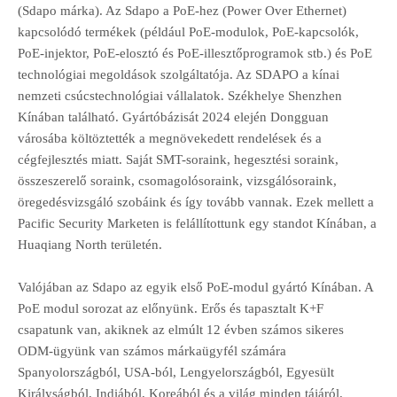
(Sdapo márka). Az Sdapo a PoE-hez (Power Over Ethernet)
kapcsolódó termékek (például PoE-modulok, PoE-kapcsolók,
PoE-injektor, PoE-elosztó és PoE-illesztőprogramok stb.) és PoE
technológiai megoldások szolgáltatója. Az SDAPO a kínai
nemzeti csúcstechnológiai vállalatok. Székhelye Shenzhen
Kínában található. Gyártóbázisát 2024 elején Dongguan
városába költöztették a megnövekedett rendelések és a
cégfejlesztés miatt. Saját SMT-soraink, hegesztési soraink,
összeszerelő soraink, csomagolósoraink, vizsgálósoraink,
öregedésvizsgáló szobáink és így tovább vannak. Ezek mellett a
Pacific Security Marketen is felállítottunk egy standot Kínában, a
Huaqiang North területén.
Valójában az Sdapo az egyik első PoE-modul gyártó Kínában. A
PoE modul sorozat az előnyünk. Erős és tapasztalt K+F
csapatunk van, akiknek az elmúlt 12 évben számos sikeres
ODM-ügyünk van számos márkaügyfél számára
Spanyolországból, USA-ból, Lengyelországból, Egyesült
Királyságból, Indiából, Koreából és a világ minden tájáról.