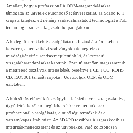
Amellett, hogy a professzionális ODM-megrendeléseket
támogatta az ügyfelek különböző igényei szerint, az Sdapo K+F
csapata kifejlesztett néhány szabadalmaztatott technológiát a PoE
technológiában és a kapcsolódó iparágakban.
A kielégítő termékek és szolgáltatások biztosítása érdekében
korszerű, a nemzetközi szabványoknak megfelelő
minőségirányítási rendszert építettünk ki, és korszerű
vizsgálóberendezéseket kaptunk. Ezen túlmenően megszereztük
a megfelelő osztályok hitelesítését, beleértve a CE, FCC, ROHS,
CB, ISO9001 tanúsítványokat. Üdvözöljük OEM és ODM
üzletében.
A kölcsönös előnyök és az ügyfelek üzleti elvéhez ragaszkodva,
ügyfeleink körében megbízható hírnévre tettünk szert a
professzionális szolgáltatás, a minőségi termékek és a
versenyképes árak miatt. Az SDAPO továbbra is ragaszkodik az
integritás-menedzsment és az ügyfelekkel való kölcsönösen