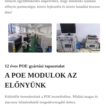
előnyös együttműködés alapelvéhez, hogy mindenki számára
előnyös partnerséget, közös fejlesztést és közös haladást hozzon
létre!
12 éves POE gyártási tapasztalat
A POE MODULOK AZ
ELŐNYÜNK
Különféle berendezések a POE teszteléséhez. Például magas és
alacsony hőmérsékletű öregedésvizsgáló doboz.