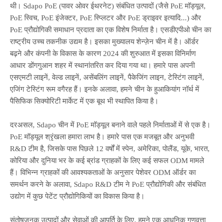
थी। Sdapo PoE (पावर ओवर ईथरनेट) संबंधित उत्पादों (जैसे PoE मॉड्यूल,
PoE स्विच, PoE इंजेक्टर, PoE स्प्लिटर और PoE ड्राइवर इत्यादि...) और
PoE प्रौद्योगिकी समाधान प्रदाता का एक विशेष निर्माता है। एसडीएपीओ चीन का
राष्ट्रीय उच्च तकनीक उद्यम है। इसका मुख्यालय शेन्ज़ेन चीन में है। ऑर्डर
बढ़ने और कंपनी के विकास के कारण 2024 की शुरुआत में इसका विनिर्माण
आधार डोंगगुआन शहर में स्थानांतरित कर दिया गया था। हमारे पास अपनी
एसएमटी लाइनें, वेल्ड लाइनें, असेंबलिंग लाइनें, पैकेजिंग लाइन, टेस्टिंग लाइनें,
एजिंग टेस्टिंग रूम वगैरह हैं। इनके अलावा, हमने चीन के हुआकियांग नॉर्थ में
पैसिफिक सिक्योरिटी मार्केट में एक बूथ भी स्थापित किया है।
दरअसल, Sdapo चीन में PoE मॉड्यूल बनाने वाले पहले निर्माताओं में से एक है।
PoE मॉड्यूल श्रृंखला हमारा लाभ है। हमारे पास एक मजबूत और अनुभवी
R&D टीम है, जिसके पास पिछले 12 वर्षों में स्पेन, अमेरिका, पोलैंड, यूके, भारत,
कोरिया और दुनिया भर के कई ब्रांड ग्राहकों के लिए कई सफल ODM मामले
हैं। विभिन्न ग्राहकों की आवश्यकताओं के अनुसार पेशेवर ODM ऑर्डर का
समर्थन करने के अलावा, Sdapo R&D टीम ने PoE प्रौद्योगिकी और संबंधित
उद्योग में कुछ पेटेंट प्रौद्योगिकियों का विकास किया है।
संतोषजनक उत्पादों और सेवाओं की आपूर्ति के लिए, हमने एक आधुनिक गुणवत्ता