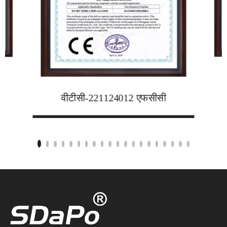
वीटीसी-221124012 एफसीसी