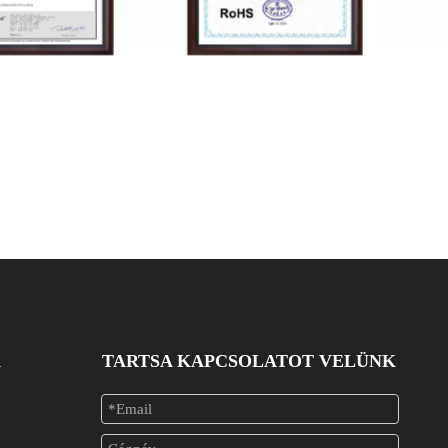
041102618RC-2
JAT24041102618RC-1
K
TARTSA KAPCSOLATOT VELÜNK