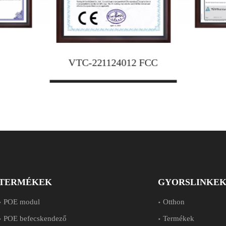
12 FCC
JAT24
VTC-221124012 FCC
TERMÉKEK
GYORSLINKE
POE modul
Otthon
POE befecskendező
Termékek