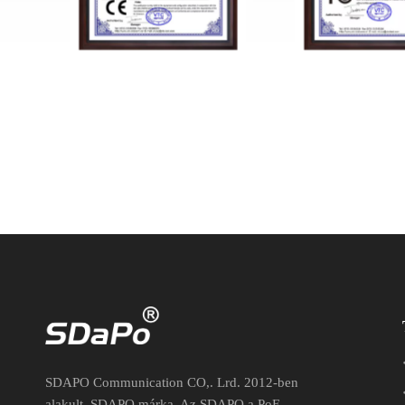
VTC-221124012 FCC
VTC-2211240
SDAPO Communication CO,. Lrd. 2012-ben
alakult, SDAPO márka. Az SDAPO a PoE