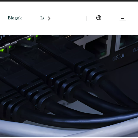
Blogok
Lépjen kapcsolatba velünk