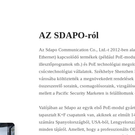
AZ SDAPO-ról
Az Sdapo Communication Co., Ltd.-t 2012-ben ala
Ethernet) kapcsolódó termékek (például PoE-modul
illesztőprogramok stb.) és PoE technológiai megol
csúcstechnológiai vállalatok. Székhelye Shenzhen
városába költöztették a megnövekedett rendelések é
összeszerelő soraink, csomagolósoraink, vizsgálós
mellett a Pacific Security Marketen is felállítottu
Valójában az Sdapo az egyik első PoE-modul gyár
tapasztalt K+F csapatunk van, akiknek az elmúlt
számára Spanyolországból, USA-ból, Lengyelország
minden tájáról. Amellett, hogy a professzionális