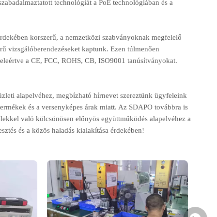
 szabadalmaztatott technológiát a PoE technológiában és a
a érdekében korszerű, a nemzetközi szabványoknak megfelelő
szerű vizsgálóberendezéseket kaptunk. Ezen túlmenően
, beleértve a CE, FCC, ROHS, CB, ISO9001 tanúsítványokat.
zleti alapelvéhez, megbízható hírnevet szereztünk ügyfeleink
i termékek és a versenyképes árak miatt. Az SDAPO továbbra is
elekkel való kölcsönösen előnyös együttműködés alapelvéhez a
sztés és a közös haladás kialakítása érdekében!