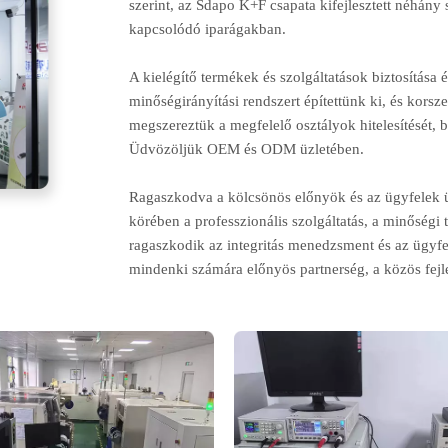
szerint, az Sdapo K+F csapata kifejlesztett néhány
kapcsolódó iparágakban.
A kielégítő termékek és szolgáltatások biztosítás
minőségirányítási rendszert építettünk ki, és kor
megszereztük a megfelelő osztályok hitelesítését
Üdvözöljük OEM és ODM üzletében.
Ragaszkodva a kölcsönös előnyök és az ügyfelek ü
körében a professzionális szolgáltatás, a minőség
ragaszkodik az integritás menedzsment és az ügyf
mindenki számára előnyös partnerség, a közös fejle