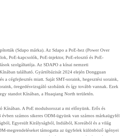
pították (Sdapo márka). Az Sdapo a PoE-hez (Power Over
ok, PoE-kapcsolók, PoE-injektor, PoE-elosztó és PoE-
dások szolgáltatója. Az SDAPO a kínai nemzeti
 Kínában található. Gyártóbázisát 2024 elején Dongguan
s a cégfejlesztés miatt. Saját SMT-soraink, hegesztési soraink,
oraink, öregedésvizsgáló szobáink és így tovább vannak. Ezek
nk egy standot Kínában, a Huaqiang North területén.
tó Kínában. A PoE modulsorozat a mi előnyünk. Erős és
 14 évben számos sikeres ODM-ügyünk van számos márkaügyfél
ból, Egyesült Királyságból, Indiából, Koreából és a világ
 ODM-megrendeléseket támogatta az ügyfelek különböző igényei