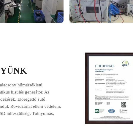
NYÜNK
 alacsony hőmérsékletű
tikus kisülés generátor. Az
dezések. Elöregedő sütő.
ndul. Rövidzárlat elleni védelem.
SD túlfeszültség. Túlnyomás,