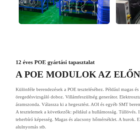
12 éves POE gyártási tapasztalat
A POE MODULOK AZ ELŐ
Különféle berendezések a POE teszteléséhez. Például magas és
öregedésvizsgáló doboz. Villámfeszültség generátor. Elektroszta
áramszonda. Válassza ki a hegesztést. AOI és egyéb SMT beren
A tesztelemek a következők: például a hullámosság. Túllövés. I
teherbíró képesség. Magas és alacsony hőmérséklet. A hurok. E
alulnyomás stb.