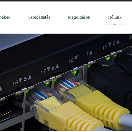
mékek
Szolgáltatás
Megoldások
Rólunk