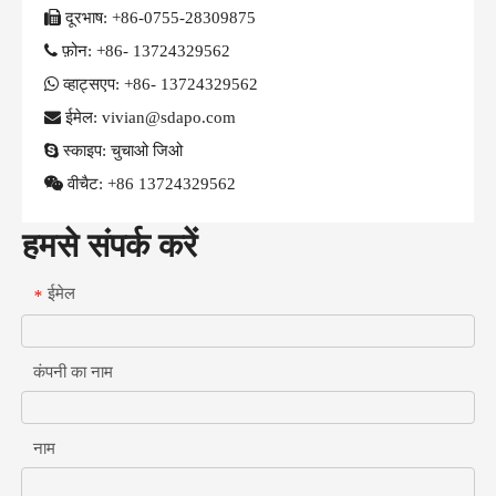

दूरभाष:
+86-0755-28309875

फ़ोन:
+86- 13724329562

व्हाट्सएप:
+86- 13724329562

ईमेल: vivian@sdapo.com

स्काइप:
चुचाओ जिओ

वीचैट:
+86 13724329562
हमसे संपर्क करें
ईमेल
*
कंपनी का नाम
नाम