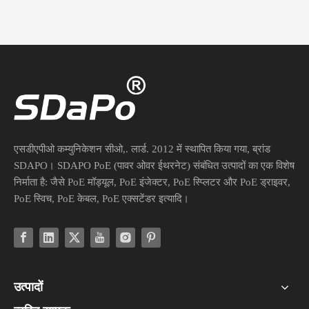
एसडीएपीओ कम्युनिकेशन सीओ,. लार्ड. 2012 में स्थापित किया गया, ब्रांड
SDAPO। SDAPO PoE (पावर ओवर ईथरनेट) संबंधित उत्पादों का एक विशेष
निर्माता है: जैसे PoE मॉड्यूल, PoE इंजेक्टर, PoE स्प्लिटर और PoE ड्राइवर,
PoE स्विच, PoE केबल, PoE एक्सटेंडर इत्यादि।
उत्पादों