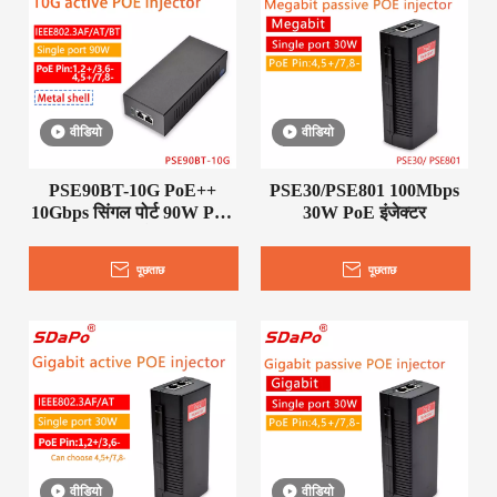
वीडियो
वीडियो
PSE90BT-10G PoE++
PSE30/PSE801 100Mbps
10Gbps सिंगल पोर्ट 90W PoE
30W PoE इंजेक्टर
एक्टिव इंजेक्टर
पूछताछ
पूछताछ
वीडियो
वीडियो