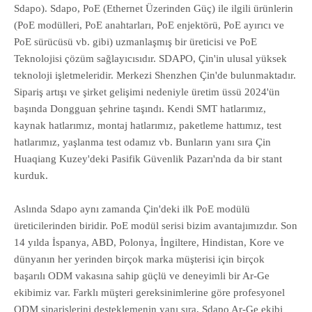
Sdapo). Sdapo, PoE (Ethernet Üzerinden Güç) ile ilgili ürünlerin
(PoE modülleri, PoE anahtarları, PoE enjektörü, PoE ayırıcı ve
PoE sürücüsü vb. gibi) uzmanlaşmış bir üreticisi ve PoE
Teknolojisi çözüm sağlayıcısıdır. SDAPO, Çin'in ulusal yüksek
teknoloji işletmeleridir. Merkezi Shenzhen Çin'de bulunmaktadır.
Sipariş artışı ve şirket gelişimi nedeniyle üretim üssü 2024'ün
başında Dongguan şehrine taşındı. Kendi SMT hatlarımız,
kaynak hatlarımız, montaj hatlarımız, paketleme hattımız, test
hatlarımız, yaşlanma test odamız vb. Bunların yanı sıra Çin
Huaqiang Kuzey'deki Pasifik Güvenlik Pazarı'nda da bir stant
kurduk.
Aslında Sdapo aynı zamanda Çin'deki ilk PoE modülü
üreticilerinden biridir. PoE modül serisi bizim avantajımızdır. Son
14 yılda İspanya, ABD, Polonya, İngiltere, Hindistan, Kore ve
dünyanın her yerinden birçok marka müşterisi için birçok
başarılı ODM vakasına sahip güçlü ve deneyimli bir Ar-Ge
ekibimiz var. Farklı müşteri gereksinimlerine göre profesyonel
ODM siparişlerini desteklemenin yanı sıra, Sdapo Ar-Ge ekibi