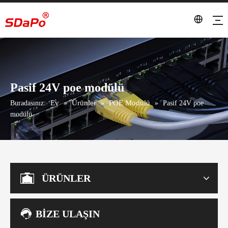
Pasif 24V poe modülü
Ev
Ürünler
POE Modülü
Buradasınız:
»
»
»
Pasif 24V poe
modülü
ÜRÜNLER
BİZE ULAŞIN