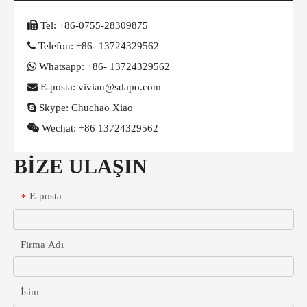

Tel:
+86-0755-28309875

Telefon:
+86- 13724329562

Whatsapp:
+86- 13724329562

E-posta: vivian@sdapo.com

Skype:
Chuchao Xiao

Wechat:
+86 13724329562
BİZE ULAŞIN
E-posta
*
Firma Adı
İsim