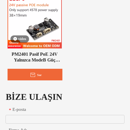
video
PM2401 Pasif PoE 24V
Yalnızca ModeB Güç
Kaynağı PoE Modülü
Sor
BİZE ULAŞIN
E-posta
*
Firma Adı