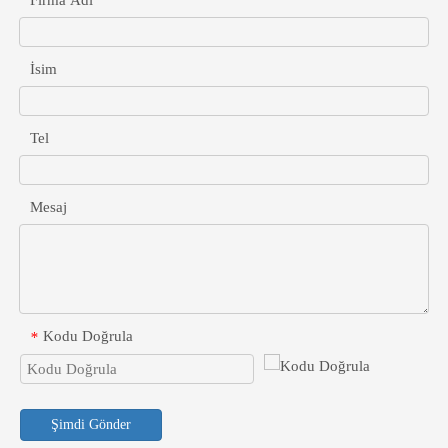
İsim
Tel
Mesaj
Kodu Doğrula
*
Şimdi Gönder