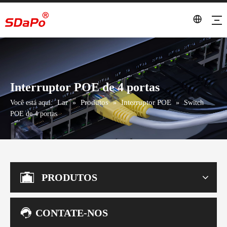
Interruptor POE de 4 portas
Lar
Produtos
Interruptor POE
Você está aqui:
»
»
»
Switch
POE de 4 portas
PRODUTOS
CONTATE-NOS