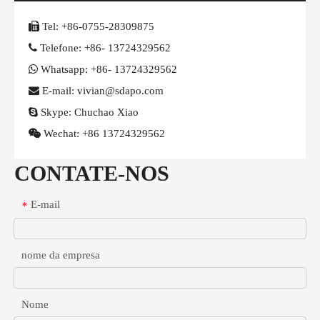

Tel:
+86-0755-28309875

Telefone:
+86- 13724329562

Whatsapp:
+86- 13724329562

E-mail: vivian@sdapo.com

Skype:
Chuchao Xiao

Wechat:
+86 13724329562
CONTATE-NOS
E-mail
*
nome da empresa
Nome