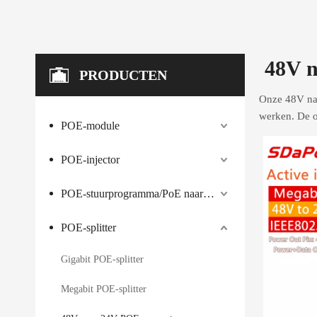
48V n
PRODUCTEN
Onze 48V naa
werken. De o
POE-module
POE-injector
POE-stuurprogramma/PoE naar USB-C-adapter
POE-splitter
Gigabit POE-splitter
Megabit POE-splitter