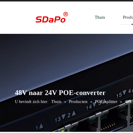
Thuis
Prod
48V naar 24V POE-converter
Thuis
Producten
POE-splitter
U bevindt zich hier:
»
»
»
48V 