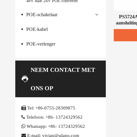
48V naar 24V POE-converter
POE-schakelaar
PS5724A
aansluiti
POE-kabel
POE-verlenger
NEEM CONTACT MET
ONS OP

Tel:
+86-0755-28309875

Telefoon:
+86- 13724329562

Whatsapp:
+86- 13724329562

E-mail: vivian@sdapo.com