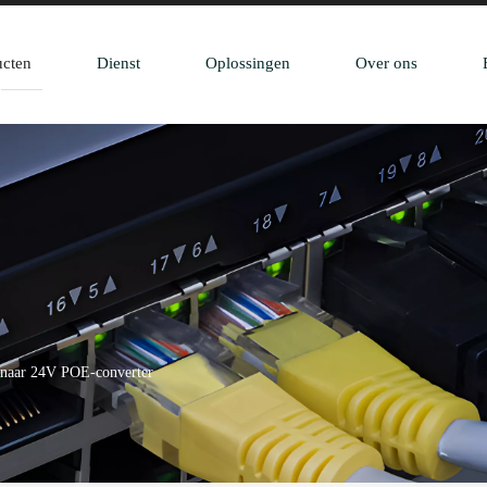
ucten
Dienst
Oplossingen
Over ons
naar 24V POE-converter