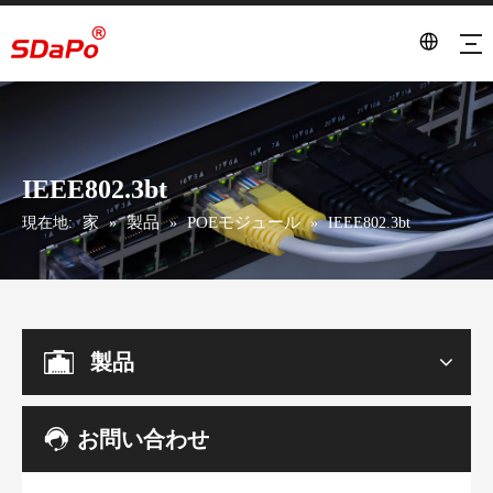
IEEE802.3bt
家
製品
POEモジュール
現在地:
»
»
»
IEEE802.3bt
製品
お問い合わせ