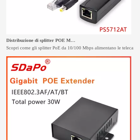
Distribuzione di splitter POE Megabit per sistemi di sicurezza e controllo degli accessi
Scopri come gli splitter PoE da 10/100 Mbps alimentano le telecamere d