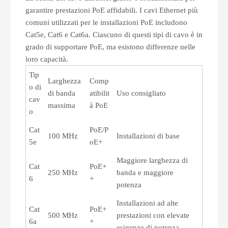
garantire prestazioni PoE affidabili. I cavi Ethernet più
comuni utilizzati per le installazioni PoE includono
Cat5e, Cat6 e Cat6a. Ciascuno di questi tipi di cavo è in
grado di supportare PoE, ma esistono differenze nelle
loro capacità.
Tip
Larghezza
Comp
o di
di banda
atibilit
Uso consigliato
cav
massima
à PoE
o
Cat
PoE/P
100 MHz
Installazioni di base
5e
oE+
Maggiore larghezza di
Cat
PoE+
250 MHz
banda e maggiore
6
+
potenza
Installazioni ad alte
Cat
PoE+
500 MHz
prestazioni con elevate
6a
+
esigenze di potenza