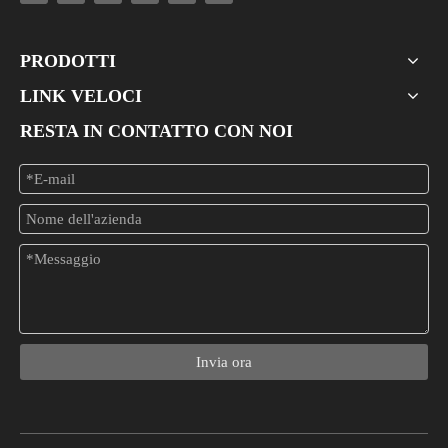
PRODOTTI
LINK VELOCI
RESTA IN CONTATTO CON NOI
Convertitore PoE per dispositivi non PoE: guida a tensione, corrente e connettore
Integra in modo sicuro i dispositivi legacy non PoE nella tua rete Po
Invia ora