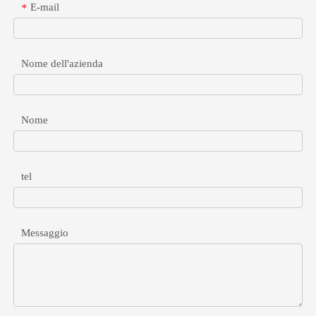
E-mail
*
Nome dell'azienda
Nome
Splitter POE Gigabit per dispositivi non PoE ad alta velocità
Scopri come selezionare e implementare gli splitter Gigabit PoE per a
tel
Messaggio