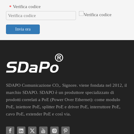
Verifica codice
*
Invia ora
Convertitore POE da 48 V a 24 V per dispositivi di rete industriali
Collega in modo sicuro dispositivi passivi da 24 V a interruttori at
SDAPO Comunicazione CO,. Signore. viene fondata nel 2012, il
marchio SDAPO. SDAPO è un produttore specializzato di
prodotti correlati a PoE (Power Over Ethernet): come modulo
PoE, iniettore PoE, splitter PoE e driver PoE, interruttore PoE,
cavo PoE, extender PoE e così via.