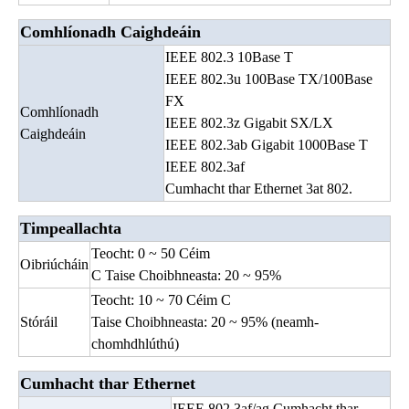
Comhlíonadh Caighdeáin
IEEE 802.3 10Base T
IEEE 802.3u 100Base TX/100Base
FX
Comhlíonadh
IEEE 802.3z Gigabit SX/LX
Caighdeáin
IEEE 802.3ab Gigabit 1000Base T
IEEE 802.3af
Cumhacht thar Ethernet 3at 802.
Timpeallachta
Teocht: 0 ~ 50 Céim
Oibriúcháin
C Taise Choibhneasta: 20 ~ 95%
Teocht: 10 ~ 70 Céim C
Stóráil
Taise Choibhneasta: 20 ~ 95% (neamh-
chomhdhlúthú)
Cumhacht thar Ethernet
IEEE 802.3af/ag Cumhacht thar