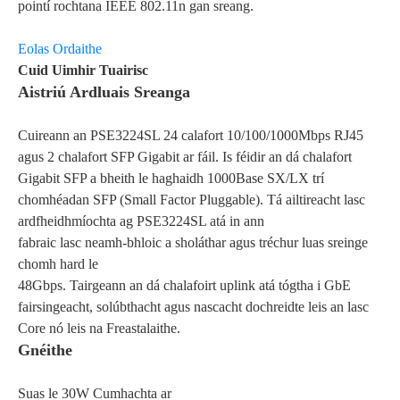
pointí rochtana IEEE 802.11n gan sreang.
Eolas Ordaithe
Cuid Uimhir Tuairisc
Aistriú Ardluais Sreanga
Cuireann an PSE3224SL 24 calafort 10/100/1000Mbps RJ45
agus 2 chalafort SFP Gigabit ar fáil. Is féidir an dá chalafort
Gigabit SFP a bheith le haghaidh 1000Base SX/LX trí
chomhéadan SFP (Small Factor Pluggable). Tá ailtireacht lasc
ardfheidhmíochta ag PSE3224SL atá in ann
fabraic lasc neamh-bhloic a sholáthar agus tréchur luas sreinge
chomh hard le
48Gbps. Tairgeann an dá chalafoirt uplink atá tógtha i GbE
fairsingeacht, solúbthacht agus nascacht dochreidte leis an lasc
Core nó leis na Freastalaithe.
Gnéithe
Suas le 30W Cumhachta ar