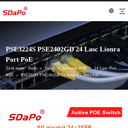
PSE3224S PSE2402GD 24 Lasc Líonra
Port PoE
Baile
Táirgí
Athraigh POE
24 Lasc Port
Tá tú anseo:
»
»
»
POE
»
PSE3224S PSE2402GD 24 Malartú Líonra PoE