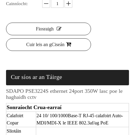
Cainníocht:
Fiosraigh
Cuir leis an gCiseán
Cur síos ar an Táirge
SDAPO PSE3224S ethernet 24port 350W lasc poe le
haghaidh cctv
Sonraíocht Crua-earraí
Calafoirt
24 10/ 100/1000Base-T RJ-45 calafoirt Auto-
Copar
MDI/MDI-X le IEEE 802.3af/ag PoE
Sliotáin