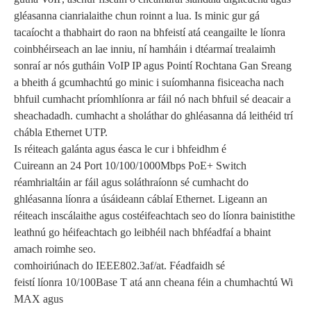
gléasanna cianrialaithe chun roinnt a lua. Is minic gur gá
tacaíocht a thabhairt do raon na bhfeistí atá ceangailte le líonra
coinbhéirseach an lae inniu, ní hamháin i dtéarmaí trealaimh
sonraí ar nós gutháin VoIP IP agus Pointí Rochtana Gan Sreang
a bheith á gcumhachtú go minic i suíomhanna fisiceacha nach
bhfuil cumhacht príomhlíonra ar fáil nó nach bhfuil sé deacair a
sheachadadh. cumhacht a sholáthar do ghléasanna dá leithéid trí
chábla Ethernet UTP.
Is réiteach galánta agus éasca le cur i bhfeidhm é
Cuireann an 24 Port 10/100/1000Mbps PoE+ Switch
réamhrialtáin ar fáil agus soláthraíonn sé cumhacht do
ghléasanna líonra a úsáideann cáblaí Ethernet. Ligeann an
réiteach inscálaithe agus costéifeachtach seo do líonra bainistithe
leathnú go héifeachtach go leibhéil nach bhféadfaí a bhaint
amach roimhe seo.
comhoiriúnach do IEEE802.3af/at. Féadfaidh sé
feistí líonra 10/100Base T atá ann cheana féin a chumhachtú Wi
MAX agus