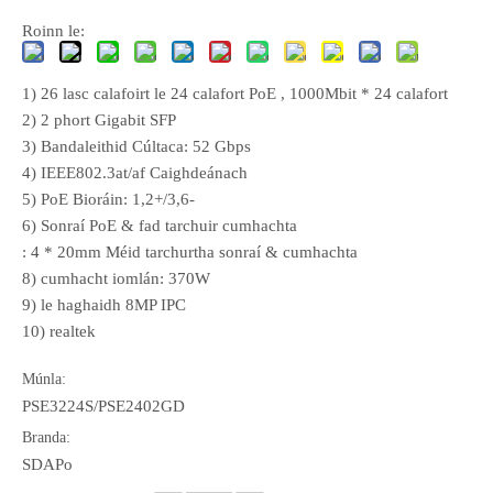
Roinn le:
1) 26 lasc calafoirt le 24 calafort PoE , 1000Mbit * 24 calafort
2) 2 phort Gigabit SFP
3) Bandaleithid Cúltaca: 52 Gbps
4) IEEE802.3at/af Caighdeánach
5) PoE Bioráin: 1,2+/3,6-
6) Sonraí PoE & fad tarchuir cumhachta
: 4 * 20mm Méid tarchurtha sonraí & cumhachta
8) cumhacht iomlán: 370W
9) le haghaidh 8MP IPC
10) realtek
Múnla:
PSE3224S/PSE2402GD
Branda:
SDAPo