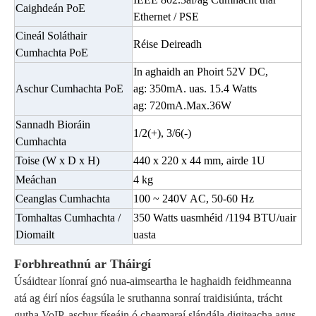
Caighdeán PoE
Ethernet / PSE
Cineál Soláthair
Réise Deireadh
Cumhachta PoE
In aghaidh an Phoirt 52V DC,
Aschur Cumhachta PoE
ag: 350mA. uas. 15.4 Watts
ag: 720mA.Max.36W
Sannadh Bioráin
1/2(+), 3/6(-)
Cumhachta
Toise (W x D x H)
440 x 220 x 44 mm, airde 1U
Meáchan
4 kg
Ceanglas Cumhachta
100 ~ 240V AC, 50-60 Hz
Tomhaltas Cumhachta /
350 Watts uasmhéid /1194 BTU/uair
Diomailt
uasta
Forbhreathnú ar Tháirgí
Úsáidtear líonraí gnó nua-aimseartha le haghaidh feidhmeanna
atá ag éirí níos éagsúla le sruthanna sonraí traidisiúnta, trácht
gutha VoIP, aschur físeáin ó cheamaraí slándála digiteacha agus