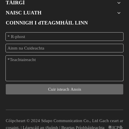
TÁIRGÍ
NAISC LUATH
COINNIGH I dTEAGMHÁIL LINN
Cuir isteach Anois
Cóipcheart © 2024 Sdapo Communication Co., Ltd Gach ceart ar
cosaint. |
Léarscáil an tSuímh
|
Beartas Príobháideachta
粤ICP备