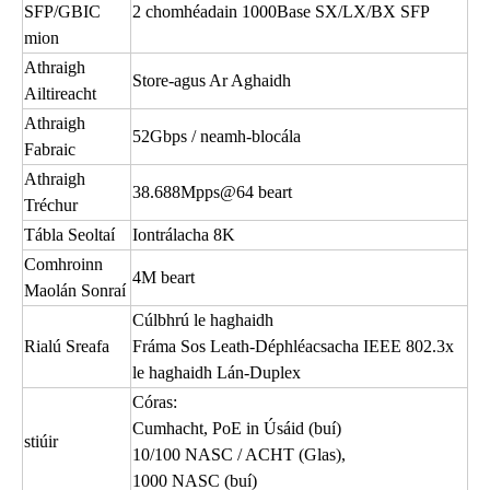
SFP/GBIC
2 chomhéadain 1000Base SX/LX/BX SFP
mion
Athraigh
Store-agus Ar Aghaidh
Ailtireacht
Athraigh
52Gbps / neamh-blocála
Fabraic
Athraigh
38.688Mpps@64 beart
Tréchur
Tábla Seoltaí
Iontrálacha 8K
Comhroinn
4M beart
Maolán Sonraí
Cúlbhrú le haghaidh
Rialú Sreafa
Fráma Sos Leath-Déphléacsacha IEEE 802.3x
le haghaidh Lán-Duplex
Córas:
Cumhacht, PoE in Úsáid (buí)
stiúir
10/100 NASC / ACHT (Glas),
1000 NASC (buí)