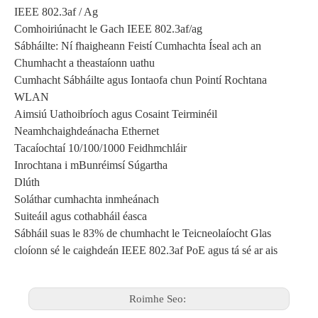
IEEE 802.3af / Ag
Comhoiriúnacht le Gach IEEE 802.3af/ag
Sábháilte: Ní fhaigheann Feistí Cumhachta Íseal ach an
Chumhacht a theastaíonn uathu
Cumhacht Sábháilte agus Iontaofa chun Pointí Rochtana
WLAN
Aimsiú Uathoibríoch agus Cosaint Teirminéil
Neamhchaighdeánacha Ethernet
Tacaíochtaí 10/100/1000 Feidhmchláir
Inrochtana i mBunréimsí Súgartha
Dlúth
Soláthar cumhachta inmheánach
Suiteáil agus cothabháil éasca
Sábháil suas le 83% de chumhacht le Teicneolaíocht Glas
cloíonn sé le caighdeán IEEE 802.3af PoE agus tá sé ar ais
Roimhe Seo: