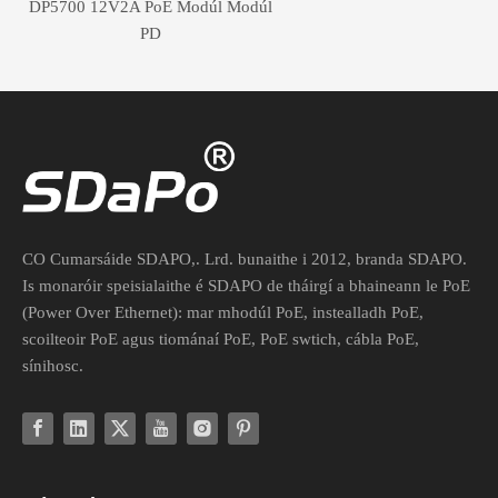
DP5700 12V2A PoE Modúl Modúl
PD
CO Cumarsáide SDAPO,. Lrd. bunaithe i 2012, branda SDAPO.
Is monaróir speisialaithe é SDAPO de tháirgí a bhaineann le PoE
(Power Over Ethernet): mar mhodúl PoE, instealladh PoE,
scoilteoir PoE agus tiománaí PoE, PoE swtich, cábla PoE,
sínihosc.