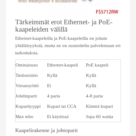
Tärkeimmät erot Ethernet- ja PoE-
kaapeleiden välillä
Ethernet-kaapeleilla ja PoE-kaapeleilla on joitain
yhtäläisyyksiä, mutta ne on suunniteltu palvelemaan eri
tarkoituksia.
Ominaisuus
Ethernet-kaapeli
PoE kaapeli
Tiedonsiirto
Kyllä
Kyllä
Virransyöttö
Ei
Kyllä
Johdinparit
4 paria
4-8 paria
Kuparityyppi
Kupari tai CCA
Kiinteä kupari
Max teho
Ei käytössä
Jopa 60 wattia
Kaapelirakenne ja johtoparit