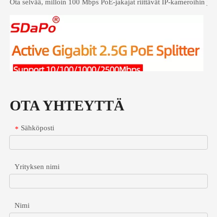
OTA YHTEYTTÄ
Sähköposti
*
Yrityksen nimi
Nimi
Gigabitin POE-jakaja nopeille ei-PoE-laitteille