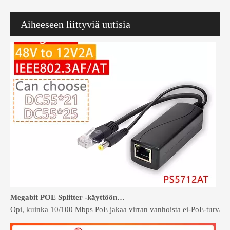
Aiheeseen liittyviä uutisia
Megabit POE Splitter -käyttöönotto turva- ja kulunvalvontajärjestelmiin
Opi, kuinka 10/100 Mbps PoE jakaa virran vanhoista ei-PoE-turvakame