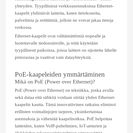
yhteyden. Tyypillisissä verkkoasennuksissa Ethernet-
kaapelit yhdistävät laitteita, kuten tietokoneita,
palvelimia ja reitittimiä, jolloin ne voivat jakaa tietoja
verkossa.
Ethernet-kaapelit ovat välttämättömiä nopealle ja
luotettavalle tiedonsiirrolle, ja niitä käytetään
tyypillisesti paikoissa, joissa laitteet on sijoitettu lähelle
pistorasiaa ja vaativat vain datayhteyksiä.
PoE-kaapeleiden ymmärtäminen
Mikä on PoE (Power over Ethernet)?
PoE (Power over Ethernet) on tekniikka, jonka avulla
sekä dataa että sähköä voidaan siirtää yhden Ethernet-
kaapelin kautta. Tämä innovatiivinen ratkaisu eliminoi
erillisten voimalinjojen tarpeen, yksinkertaistaa
asennuksia ja vähentää kaapelisotkua. PoE helpottaa
laitteiden, kuten VoIP-puhelimien, IoT-anturien ja