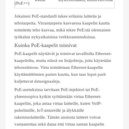
(PoE++)
Jokainen PoE-standardi tukee erilaisia ​​laitteita ja
tehotarpeita. Virrantarpeen kasvaessa kaapelin kautta
toimitettu teho kasvaa, mikä tekee PoE:stä olennaisen
työkalun nykyaikaisissa verkkoasennuksissa.
Kuinka PoE-kaapelit toimivat
PoE-kaapelit näyttävät ja toimivat tavallisilta Ethernet-
kaapeleilta, mutta niissä on lisäjohtoja, joita käytetään
tehonsiirtoon. Virta toimitetaan Ethernet-kaapelin
käyttämättömien parien kautta, kun taas loput parit
kuljettavat datasignaaleja.
PoE-asetuksissa tarvitaan PoE-injektori tai PoE-
yhteensopiva kytkin syöttämään virtaa Ethernet-
kaapeliin, joka antaa virtaa laitteille, kuten VoIP-
puhelimille, IoT-antureille ja älykkäille
rakennuslaitteille. Tämän ansiosta laitteet voivat
vastaanottaa sekä dataa että virtaa saman kaapelin