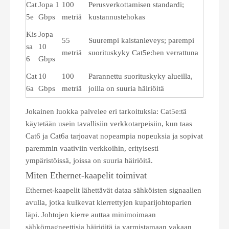
Cat
Jopa 1
100
Perusverkottamisen standardi;
5e
Gbps
metriä
kustannustehokas
Kis
Jopa
55
Suurempi kaistanleveys; parempi
sa
10
metriä
suorituskyky Cat5e:hen verrattuna
6
Gbps
Cat
10
100
Parannettu suorituskyky alueilla,
6a
Gbps
metriä
joilla on suuria häiriöitä
Jokainen luokka palvelee eri tarkoituksia: Cat5e:tä
käytetään usein tavallisiin verkkotarpeisiin, kun taas
Cat6 ja Cat6a tarjoavat nopeampia nopeuksia ja sopivat
paremmin vaativiin verkkoihin, erityisesti
ympäristöissä, joissa on suuria häiriöitä.
Miten Ethernet-kaapelit toimivat
Ethernet-kaapelit lähettävät dataa sähköisten signaalien
avulla, jotka kulkevat kierrettyjen kuparijohtoparien
läpi. Johtojen kierre auttaa minimoimaan
sähkömagneettisia häiriöitä ja varmistamaan vakaan