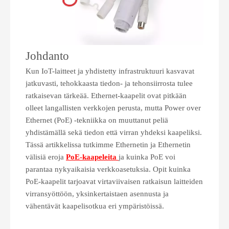
Johdanto
Kun IoT-laitteet ja yhdistetty infrastruktuuri kasvavat
jatkuvasti, tehokkaasta tiedon- ja tehonsiirrosta tulee
ratkaisevan tärkeää. Ethernet-kaapelit ovat pitkään
olleet langallisten verkkojen perusta, mutta Power over
Ethernet (PoE) -tekniikka on muuttanut peliä
yhdistämällä sekä tiedon että virran yhdeksi kaapeliksi.
Tässä artikkelissa tutkimme Ethernetin ja Ethernetin
välisiä eroja
PoE-kaapeleita
ja kuinka PoE voi
parantaa nykyaikaisia ​​verkkoasetuksia. Opit kuinka
PoE-kaapelit tarjoavat virtaviivaisen ratkaisun laitteiden
virransyöttöön, yksinkertaistaen asennusta ja
vähentävät kaapelisotkua eri ympäristöissä.