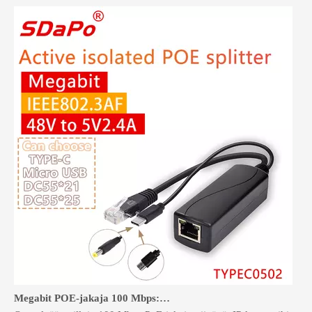
Megabit POE-jakaja 100 Mbps:n laitteille: kun se riittää
Ota selvää, milloin 100 Mbps PoE-jakajat riittävät IP-kameroihin ja I