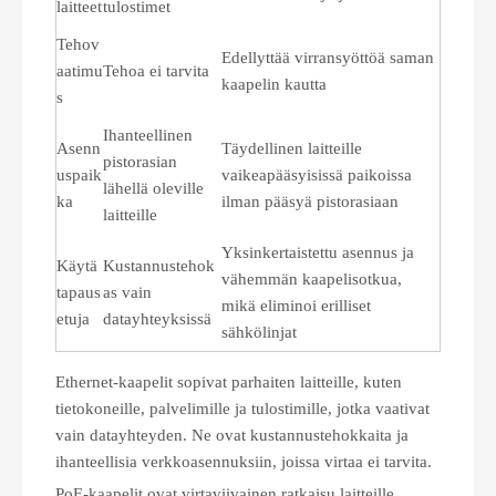
laitteet
tulostimet
Tehov
Edellyttää virransyöttöä saman
aatimu
Tehoa ei tarvita
kaapelin kautta
s
Ihanteellinen
Asenn
Täydellinen laitteille
pistorasian
uspaik
vaikeapääsyisissä paikoissa
lähellä oleville
ka
ilman pääsyä pistorasiaan
laitteille
Yksinkertaistettu asennus ja
Käytä
Kustannustehok
vähemmän kaapelisotkua,
tapaus
as vain
mikä eliminoi erilliset
etuja
datayhteyksissä
sähkölinjat
Ethernet-kaapelit sopivat parhaiten laitteille, kuten
tietokoneille, palvelimille ja tulostimille, jotka vaativat
vain datayhteyden. Ne ovat kustannustehokkaita ja
ihanteellisia verkkoasennuksiin, joissa virtaa ei tarvita.
PoE-kaapelit ovat virtaviivainen ratkaisu laitteille,