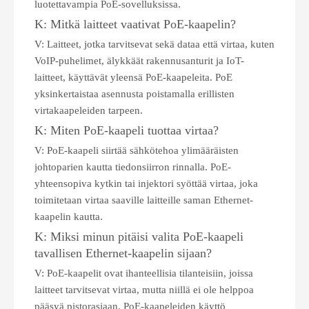
luotettavampia PoE-sovelluksissa.
K: Mitkä laitteet vaativat PoE-kaapelin?
V: Laitteet, jotka tarvitsevat sekä dataa että virtaa, kuten
VoIP-puhelimet, älykkäät rakennusanturit ja IoT-
laitteet, käyttävät yleensä PoE-kaapeleita. PoE
yksinkertaistaa asennusta poistamalla erillisten
virtakaapeleiden tarpeen.
K: Miten PoE-kaapeli tuottaa virtaa?
V: PoE-kaapeli siirtää sähkötehoa ylimääräisten
johtoparien kautta tiedonsiirron rinnalla. PoE-
yhteensopiva kytkin tai injektori syöttää virtaa, joka
toimitetaan virtaa saaville laitteille saman Ethernet-
kaapelin kautta.
K: Miksi minun pitäisi valita PoE-kaapeli
tavallisen Ethernet-kaapelin sijaan?
V: PoE-kaapelit ovat ihanteellisia tilanteisiin, joissa
laitteet tarvitsevat virtaa, mutta niillä ei ole helppoa
pääsyä pistorasiaan. PoE-kaapeleiden käyttö