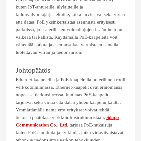
kuten IoT-antureille, älylaitteille ja
kulunvalvontajärjestelmille, jotka tarvitsevat sekä virtaa
että dataa. PoE yksinkertaistaa asennusta erityisesti
paikoissa, joissa erillisten voimalinjojen lisääminen on
vaikeaa tai kallista. Käyttämällä PoE-kaapeleita voit
vähentää sotkua ja asennusaikaa varmistaen samalla
luotettavan virran ja tiedonsiirron.
Johtopäätös
Ethernet-kaapeleilla ja PoE-kaapeleilla on erillinen rooli
verkkotoiminnassa. Ethernet-kaapelit ovat erinomaisia ​​
nopeassa tiedonsiirrossa, kun taas PoE-kaapelit
tarjoavat sekä virtaa että dataa yhden kaapelin kautta.
Ymmärtämällä nämä erot yritykset voivat tehdä
tietoisia päätöksiä verkkoinfrastruktuuristaan.
Sdapo
Communication Co., Ltd.
tarjoaa PoE-ratkaisuja,
kuten PoE-suuttimia ja kytkimiä, jotka virtaviivaistavat
tehon- ja tiedonsiirtoa verkon tehokkuuden