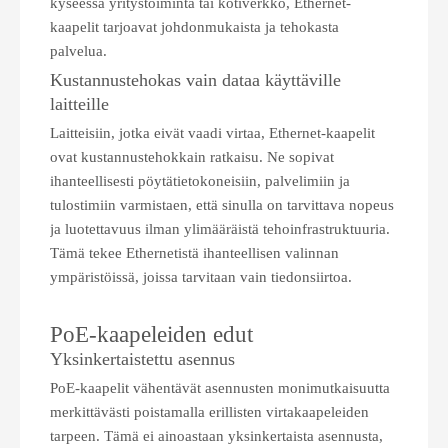
kyseessä yritystoiminta tai kotiverkko, Ethernet-
kaapelit tarjoavat johdonmukaista ja tehokasta
palvelua.
Kustannustehokas vain dataa käyttäville
laitteille
Laitteisiin, jotka eivät vaadi virtaa, Ethernet-kaapelit
ovat kustannustehokkain ratkaisu. Ne sopivat
ihanteellisesti pöytätietokoneisiin, palvelimiin ja
tulostimiin varmistaen, että sinulla on tarvittava nopeus
ja luotettavuus ilman ylimääräistä tehoinfrastruktuuria.
Tämä tekee Ethernetistä ihanteellisen valinnan
ympäristöissä, joissa tarvitaan vain tiedonsiirtoa.
PoE-kaapeleiden edut
Yksinkertaistettu asennus
PoE-kaapelit vähentävät asennusten monimutkaisuutta
merkittävästi poistamalla erillisten virtakaapeleiden
tarpeen. Tämä ei ainoastaan ​​yksinkertaista asennusta,