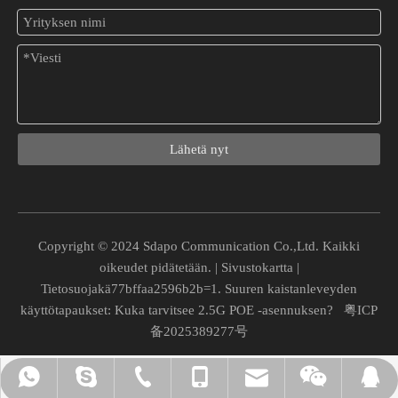
PoE-muunnin muille kuin PoE-laitteille: jännite-, virta- ja liitinopas
Integroi vanhat ei-PoE-laitteet turvallisesti PoE-verkkoosi. Opi kuin
Lähetä nyt
Copyright © 2024 Sdapo Communication Co.,Ltd. Kaikki
oikeudet pidätetään. |
Sivustokartta
|
Tietosuojakä77bffaa2596b2b=1. Suuren kaistanleveyden
käyttötapaukset: Kuka tarvitsee 2.5G POE -asennuksen?
粤ICP
备2025389277号
vivian_xuexue@hotmail.com
+86-0755-28309875
+86- 13724329562
+86- 13724329562
008613724329562
Chuchao Xiao
8745945