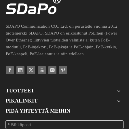
48 V - 24 V POE-muunnin teollisuuden verkkolaitteille
Liitä 24 V:n passiiviset laitteet turvallisesti 48 V:n aktiivisiin kyt
SDAPO Communication CO,. Lrd. on perustettu vuonna 2012,
tuotemerkki SDAPO. SDAPO on erikoistunut PoE:hen (Power
Over Ethernet) liittyvien tuotteiden valmistaja: kuten PoE-
moduuli, PoE-injektori, PoE-jakaja ja PoE-ohjain, PoE-kytkin,
PoE-kaapeli, PoE-laajennus ja niin edelleen.
TUOTTEET
PIKALINKIT
PIDÄ YHTEYTTÄ MEIHIN