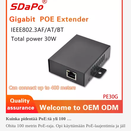
Kuinka pidentää PoE:tä yli 100 metriin ilman uudelleenjohdotusta
Ohita 100 metrin PoE-raja. Opi käyttämään PoE-laajentimia ja jälkias