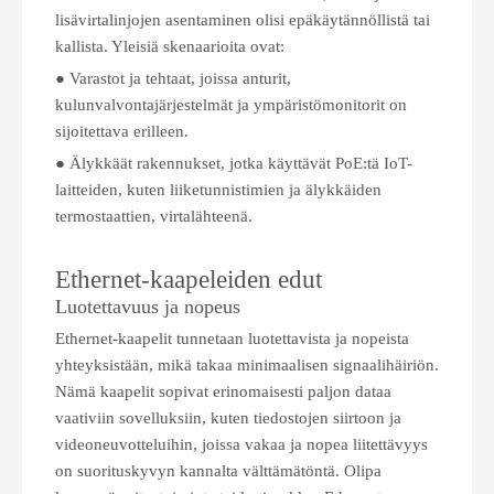
lisävirtalinjojen asentaminen olisi epäkäytännöllistä tai
kallista. Yleisiä skenaarioita ovat:
● Varastot ja tehtaat, joissa anturit,
kulunvalvontajärjestelmät ja ympäristömonitorit on
sijoitettava erilleen.
● Älykkäät rakennukset, jotka käyttävät PoE:tä IoT-
laitteiden, kuten liiketunnistimien ja älykkäiden
termostaattien, virtalähteenä.
Ethernet-kaapeleiden edut
Luotettavuus ja nopeus
Ethernet-kaapelit tunnetaan luotettavista ja nopeista
yhteyksistään, mikä takaa minimaalisen signaalihäiriön.
Nämä kaapelit sopivat erinomaisesti paljon dataa
vaativiin sovelluksiin, kuten tiedostojen siirtoon ja
videoneuvotteluihin, joissa vakaa ja nopea liitettävyys
on suorituskyvyn kannalta välttämätöntä. Olipa