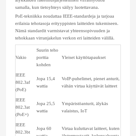
älykkäiden rakennusjärjestelmien virransyöttöä
samalla, kun tietoyhteys säilyy luotettavana.
PoE-tekniikka noudattaa IEEE-standardeja ja tarjoaa
erilaisia ​​tehotasoja erityyppisten laitteiden tukemiseen.
Nämä standardit varmistavat yhteensopivuuden ja
tehokkaan virranjakelun verkon eri laitteiden välillä.
Suurin teho
Vakio
porttia
Yleiset käyttötapaukset
kohden
IEEE
Jopa 15,4
VoIP-puhelimet, pienet anturit,
802.3af
wattia
vähän virtaa käyttävät laitteet
(PoE)
IEEE
Jopa 25,5
Ympäristöanturit, älykäs
802.3at
wattia
valaistus, IoT
(PoE+)
IEEE
Jopa 60
Virtaa kuluttavat laitteet, kuten
802.3bt
wattia
älytermostaatit, kulunvalvonta