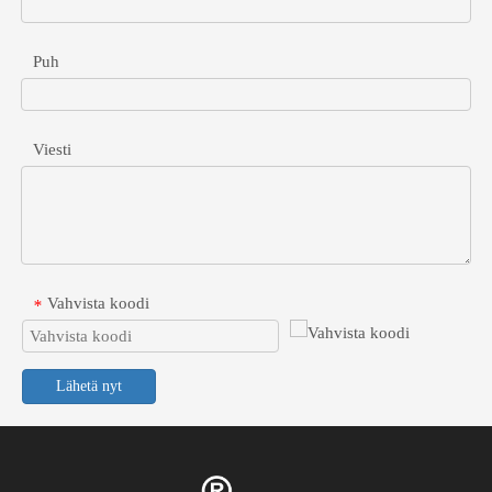
Opi valitsemaan ja ottamaan käyttöön Gigabit PoE -jakajia, joilla voit
Puh
Viesti
Vahvista koodi
*
Lähetä nyt