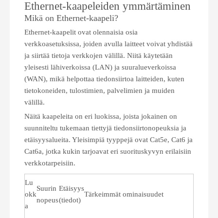
Ethernet-kaapeleiden ymmärtäminen
Mikä on Ethernet-kaapeli?
Ethernet-kaapelit ovat olennaisia ​​osia
verkkoasetuksissa, joiden avulla laitteet voivat yhdistää
ja siirtää tietoja verkkojen välillä. Niitä käytetään
yleisesti lähiverkoissa (LAN) ja suuralueverkoissa
(WAN), mikä helpottaa tiedonsiirtoa laitteiden, kuten
tietokoneiden, tulostimien, palvelimien ja muiden
välillä.
Näitä kaapeleita on eri luokissa, joista jokainen on
suunniteltu tukemaan tiettyjä tiedonsiirtonopeuksia ja
etäisyysalueita. Yleisimpiä tyyppejä ovat Cat5e, Cat6 ja
Cat6a, jotka kukin tarjoavat eri suorituskyvyn erilaisiin
verkkotarpeisiin.
Lu
Suurin
Etäisyys
okk
Tärkeimmät ominaisuudet
nopeus
(tiedot)
a