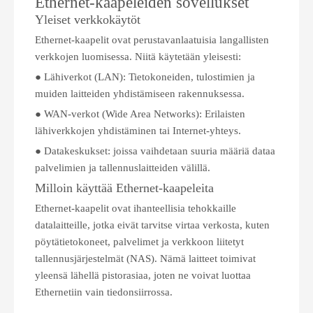
Ethernet-kaapeleiden sovellukset
Yleiset verkkokäytöt
Ethernet-kaapelit ovat perustavanlaatuisia langallisten
verkkojen luomisessa. Niitä käytetään yleisesti:
● Lähiverkot (LAN): Tietokoneiden, tulostimien ja
muiden laitteiden yhdistämiseen rakennuksessa.
● WAN-verkot (Wide Area Networks): Erilaisten
lähiverkkojen yhdistäminen tai Internet-yhteys.
● Datakeskukset: joissa vaihdetaan suuria määriä dataa
palvelimien ja tallennuslaitteiden välillä.
Milloin käyttää Ethernet-kaapeleita
Ethernet-kaapelit ovat ihanteellisia tehokkaille
datalaitteille, jotka eivät tarvitse virtaa verkosta, kuten
pöytätietokoneet, palvelimet ja verkkoon liitetyt
tallennusjärjestelmät (NAS). Nämä laitteet toimivat
yleensä lähellä pistorasiaa, joten ne voivat luottaa
Ethernetiin vain tiedonsiirrossa.