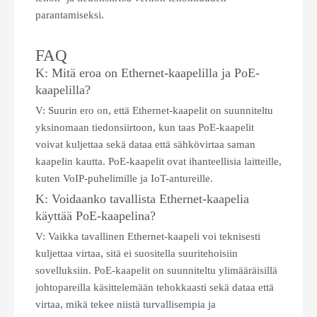
parantamiseksi.
FAQ
K: Mitä eroa on Ethernet-kaapelilla ja PoE-
kaapelilla?
V: Suurin ero on, että Ethernet-kaapelit on suunniteltu
yksinomaan tiedonsiirtoon, kun taas PoE-kaapelit
voivat kuljettaa sekä dataa että sähkövirtaa saman
kaapelin kautta. PoE-kaapelit ovat ihanteellisia laitteille,
kuten VoIP-puhelimille ja IoT-antureille.
K: Voidaanko tavallista Ethernet-kaapelia
käyttää PoE-kaapelina?
V: Vaikka tavallinen Ethernet-kaapeli voi teknisesti
kuljettaa virtaa, sitä ei suositella suuritehoisiin
sovelluksiin. PoE-kaapelit on suunniteltu ylimääräisillä
johtopareilla käsittelemään tehokkaasti sekä dataa että
virtaa, mikä tekee niistä turvallisempia ja