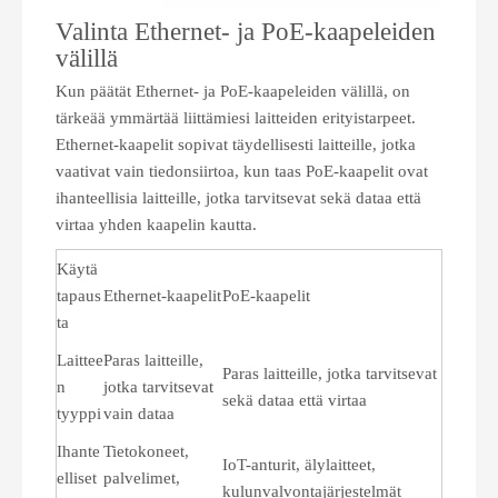
Valinta Ethernet- ja PoE-kaapeleiden
välillä
Kun päätät Ethernet- ja PoE-kaapeleiden välillä, on
tärkeää ymmärtää liittämiesi laitteiden erityistarpeet.
Ethernet-kaapelit sopivat täydellisesti laitteille, jotka
vaativat vain tiedonsiirtoa, kun taas PoE-kaapelit ovat
ihanteellisia laitteille, jotka tarvitsevat sekä dataa että
virtaa yhden kaapelin kautta.
Käytä
tapaus
Ethernet-kaapelit
PoE-kaapelit
ta
Laittee
Paras laitteille,
Paras laitteille, jotka tarvitsevat
n
jotka tarvitsevat
sekä dataa että virtaa
tyyppi
vain dataa
Ihante
Tietokoneet,
IoT-anturit, älylaitteet,
elliset
palvelimet,
kulunvalvontajärjestelmät