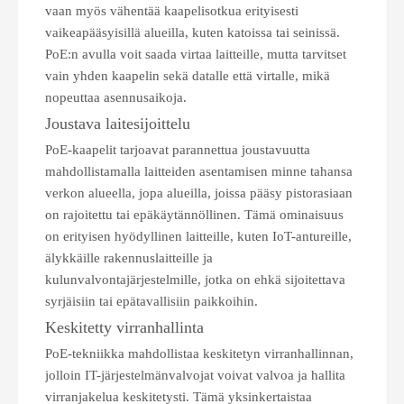
vaan myös vähentää kaapelisotkua erityisesti
vaikeapääsyisillä alueilla, kuten katoissa tai seinissä.
PoE:n avulla voit saada virtaa laitteille, mutta tarvitset
vain yhden kaapelin sekä datalle että virtalle, mikä
nopeuttaa asennusaikoja.
Joustava laitesijoittelu
PoE-kaapelit tarjoavat parannettua joustavuutta
mahdollistamalla laitteiden asentamisen minne tahansa
verkon alueella, jopa alueilla, joissa pääsy pistorasiaan
on rajoitettu tai epäkäytännöllinen. Tämä ominaisuus
on erityisen hyödyllinen laitteille, kuten IoT-antureille,
älykkäille rakennuslaitteille ja
kulunvalvontajärjestelmille, jotka on ehkä sijoitettava
syrjäisiin tai epätavallisiin paikkoihin.
Keskitetty virranhallinta
PoE-tekniikka mahdollistaa keskitetyn virranhallinnan,
jolloin IT-järjestelmänvalvojat voivat valvoa ja hallita
virranjakelua keskitetysti. Tämä yksinkertaistaa