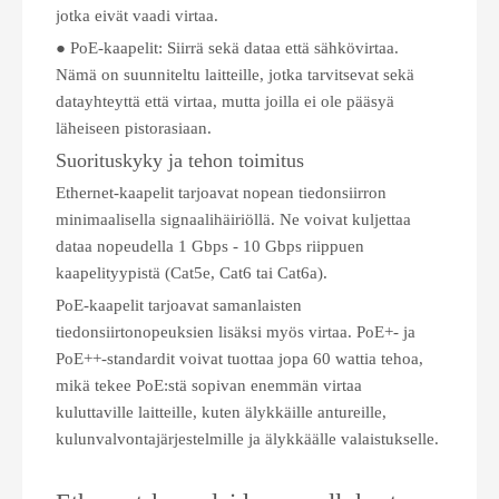
jotka eivät vaadi virtaa.
● PoE-kaapelit: Siirrä sekä dataa että sähkövirtaa.
Nämä on suunniteltu laitteille, jotka tarvitsevat sekä
datayhteyttä että virtaa, mutta joilla ei ole pääsyä
läheiseen pistorasiaan.
Suorituskyky ja tehon toimitus
Ethernet-kaapelit tarjoavat nopean tiedonsiirron
minimaalisella signaalihäiriöllä. Ne voivat kuljettaa
dataa nopeudella 1 Gbps - 10 Gbps riippuen
kaapelityypistä (Cat5e, Cat6 tai Cat6a).
PoE-kaapelit tarjoavat samanlaisten
tiedonsiirtonopeuksien lisäksi myös virtaa. PoE+- ja
PoE++-standardit voivat tuottaa jopa 60 wattia tehoa,
mikä tekee PoE:stä sopivan enemmän virtaa
kuluttaville laitteille, kuten älykkäille antureille,
kulunvalvontajärjestelmille ja älykkäälle valaistukselle.