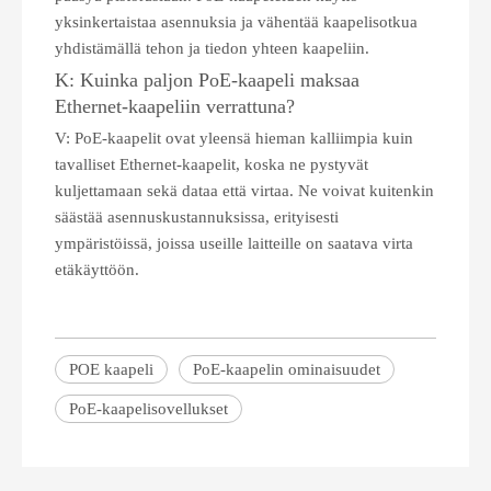
yksinkertaistaa asennuksia ja vähentää kaapelisotkua
yhdistämällä tehon ja tiedon yhteen kaapeliin.
K: Kuinka paljon PoE-kaapeli maksaa
Ethernet-kaapeliin verrattuna?
V: PoE-kaapelit ovat yleensä hieman kalliimpia kuin
tavalliset Ethernet-kaapelit, koska ne pystyvät
kuljettamaan sekä dataa että virtaa. Ne voivat kuitenkin
säästää asennuskustannuksissa, erityisesti
ympäristöissä, joissa useille laitteille on saatava virta
etäkäyttöön.
POE kaapeli
PoE-kaapelin ominaisuudet
Mikä on PoE-injektori? Täydellinen opas aloittelijalta ostajalle
Oletko kyllästynyt sotkeutuneiden johtojen ja monimutkaisten verkkoa
PoE-kaapelisovellukset