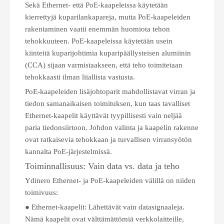
Sekä Ethernet- että PoE-kaapeleissa käytetään
kierrettyjä kuparilankapareja, mutta PoE-kaapeleiden
rakentaminen vaatii enemmän huomiota tehon
tehokkuuteen. PoE-kaapeleissa käytetään usein
kiinteitä kuparijohtimia kuparipäällysteisen alumiinin
(CCA) sijaan varmistaakseen, että teho toimitetaan
tehokkaasti ilman liiallista vastusta.
PoE-kaapeleiden lisäjohtoparit mahdollistavat virran ja
tiedon samanaikaisen toimituksen, kun taas tavalliset
Ethernet-kaapelit käyttävät tyypillisesti vain neljää
paria tiedonsiirtoon. Johdon valinta ja kaapelin rakenne
ovat ratkaisevia tehokkaan ja turvallisen virransyötön
kannalta PoE-järjestelmissä.
Toiminnallisuus: Vain data vs. data ja teho
Ydinero Ethernet- ja PoE-kaapeleiden välillä on niiden
toimivuus:
● Ethernet-kaapelit: Lähettävät vain datasignaaleja.
Nämä kaapelit ovat välttämättömiä verkkolaitteille,