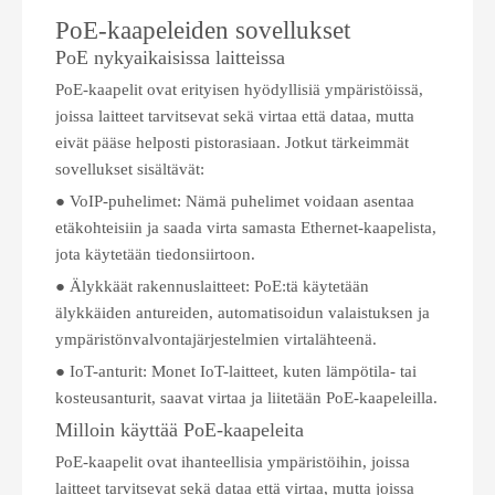
PoE-kaapeleiden sovellukset
PoE nykyaikaisissa laitteissa
PoE-kaapelit ovat erityisen hyödyllisiä ympäristöissä,
joissa laitteet tarvitsevat sekä virtaa että dataa, mutta
eivät pääse helposti pistorasiaan. Jotkut tärkeimmät
sovellukset sisältävät:
● VoIP-puhelimet: Nämä puhelimet voidaan asentaa
etäkohteisiin ja saada virta samasta Ethernet-kaapelista,
jota käytetään tiedonsiirtoon.
● Älykkäät rakennuslaitteet: PoE:tä käytetään
älykkäiden antureiden, automatisoidun valaistuksen ja
ympäristönvalvontajärjestelmien virtalähteenä.
● IoT-anturit: Monet IoT-laitteet, kuten lämpötila- tai
kosteusanturit, saavat virtaa ja liitetään PoE-kaapeleilla.
Milloin käyttää PoE-kaapeleita
PoE-kaapelit ovat ihanteellisia ympäristöihin, joissa
laitteet tarvitsevat sekä dataa että virtaa, mutta joissa