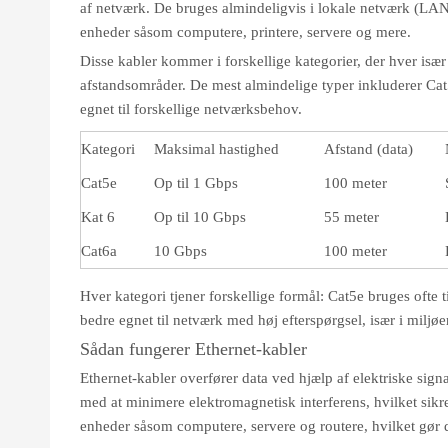
af netværk. De bruges almindeligvis i lokale netværk (LA
enheder såsom computere, printere, servere og mere.
Disse kabler kommer i forskellige kategorier, der hver især 
afstandsområder. De mest almindelige typer inkluderer Cat5
egnet til forskellige netværksbehov.
Kategori
Maksimal hastighed
Afstand (data)
Cat5e
Op til 1 Gbps
100 meter
Kat 6
Op til 10 Gbps
55 meter
Cat6a
10 Gbps
100 meter
Hver kategori tjener forskellige formål: Cat5e bruges ofte
bedre egnet til netværk med høj efterspørgsel, især i miljøe
Sådan fungerer Ethernet-kabler
Ethernet-kabler overfører data ved hjælp af elektriske sig
med at minimere elektromagnetisk interferens, hvilket sikre
enheder såsom computere, servere og routere, hvilket gør de