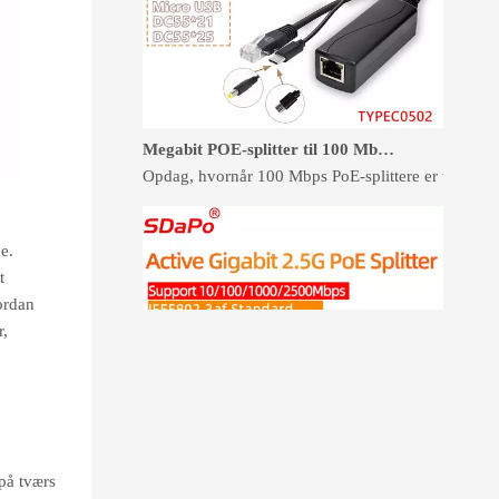
Megabit POE-splitter til 100 Mbps-enheder: Når det er nok
Opdag, hvornår 100 Mbps PoE-splittere er tilstrækk
e.
t
ordan
r,
på tværs