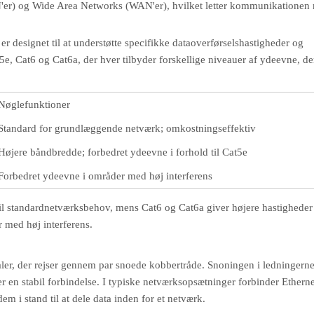
N'er) og Wide Area Networks (WAN'er), hvilket letter kommunikationen
er designet til at understøtte specifikke dataoverførselshastigheder og
e, Cat6 og Cat6a, der hver tilbyder forskellige niveauer af ydeevne, de
Nøglefunktioner
Standard for grundlæggende netværk; omkostningseffektiv
Højere båndbredde; forbedret ydeevne i forhold til Cat5e
Forbedret ydeevne i områder med høj interferens
 til standardnetværksbehov, mens Cat6 og Cat6a giver højere hastigheder
r med høj interferens.
naler, der rejser gennem par snoede kobbertråde. Snoningen i ledningern
r en stabil forbindelse. I typiske netværksopsætninger forbinder Ethern
m i stand til at dele data inden for et netværk.