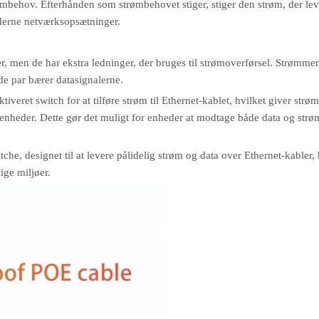
ømbehov. Efterhånden som strømbehovet stiger, stiger den strøm, der lev
moderne netværksopsætninger.
, men de har ekstra ledninger, der bruges til strømoverførsel. Strømme
de par bærer datasignalerne.
eret switch for at tilføre strøm til Ethernet-kablet, hvilket giver strøm 
enheder. Dette gør det muligt for enheder at modtage både data og strø
he, designet til at levere pålidelig strøm og data over Ethernet-kabler, 
lige miljøer.