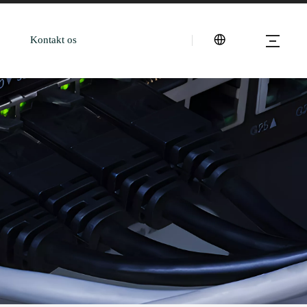
Kontakt os
Hvad er en PoE-injektor? En komplet begynder-til-køber-guide