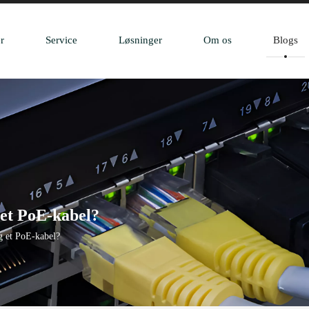
r
Service
Løsninger
Om os
Blogs
 et PoE-kabel?
og et PoE-kabel?