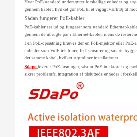
Hver PoE-standard understøtter forskellige enheder og str
gennem kablet, hvilket gør PoE til et vigtigt værktøj til 
Sådan fungerer PoE-kabler
PoE-kabler ser ud og fungerer som standard Ethernet-kabler
gennem de ubrugte par i Ethernet-kablet, mens de resteren
I en PoE-opsætning kræves der en PoE-injektor eller PoE-aktiv
enheder som VoIP-telefoner, IoT-sensorer og smarte bygge
det samme kabel, hvilket strømliner installationer.
Sdapo
leverer PoE-løsninger, såsom PoE-injektorer og -switc
sikrer problemfri integration af tilsluttede enheder i forskel