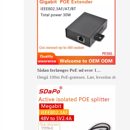
Sådan forlænges PoE ud over 100 meter uden omledning
Omgå 100m PoE-grænsen. Lær, hvordan du bruger PoE