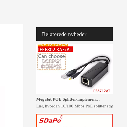
Træt af at håndtere sammenfiltrede kabler og kompl
Relaterede nyheder
Megabit POE Splitter-implementering til sikkerheds- og adgangskontrolsystemer
Lær, hvordan 10/100 Mbps PoE splitter strømforsy