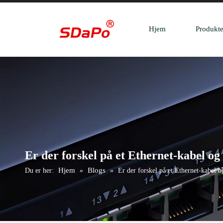
Hjem
Produkte
Er der forskel på et Ethernet-kabel og
Hjem
Blogs
Du er her:
»
»
Er der forskel på et Ethernet-kabel 