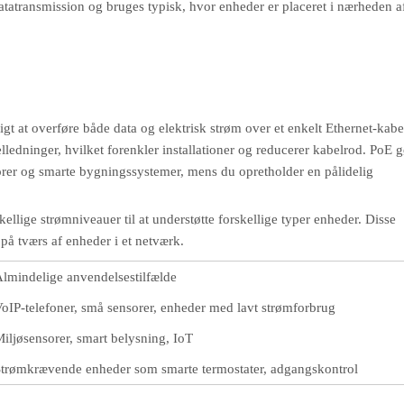
datatransmission og bruges typisk, hvor enheder er placeret i nærheden af 
gt at overføre både data og elektrisk strøm over et enkelt Ethernet-kabe
ledninger, hvilket forenkler installationer og reducerer kabelrod. PoE g
rer og smarte bygningssystemer, mens du opretholder en pålidelig
llige strømniveauer til at understøtte forskellige typer enheder. Disse
 på tværs af enheder i et netværk.
lmindelige anvendelsestilfælde
oIP-telefoner, små sensorer, enheder med lavt strømforbrug
iljøsensorer, smart belysning, IoT
trømkrævende enheder som smarte termostater, adgangskontrol