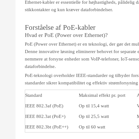
Ethernet-kabler er essentielle for højhastigheds, pålidelig 
stikkontakter og kun kræver dataforbindelser.
Forståelse af PoE-kabler
Hvad er PoE (Power over Ethernet)?
PoE (Power over Ethernet) er en teknologi, der gør det muli
Denne innovative løsning eliminerer behovet for separate el
nemmere at forsyne enheder som VoIP-telefoner, IoT-senso
dataforbindelse.
PoE-teknologi overholder IEEE-standarder og tilbyder forske
standarder sikrer kompatibilitet og effektiv strømforsyning
Standard
Maksimal effekt pr. port
A
IEEE 802.3af (PoE)
Op til 15,4 watt
V
IEEE 802.3at (PoE+)
Op til 25,5 watt
M
IEEE 802.3bt (PoE++)
Op til 60 watt
S