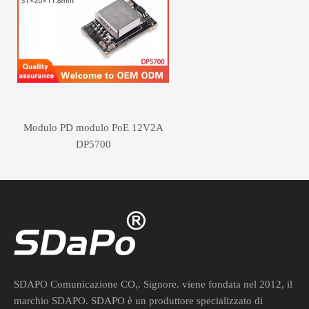
Modulo PD modulo PoE 12V2A
DP5700
SDAPO Comunicazione CO,. Signore. viene fondata nel 2012, il
marchio SDAPO. SDAPO è un produttore specializzato di