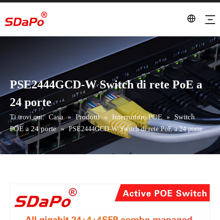
PSE2444GCD-W Switch di rete PoE a
24 porte
Casa
Prodotti
Interruttore POE
Switch
Ti trovi qui:
»
»
»
POE a 24 porte
»
PSE2444GCD-W Switch di rete PoE a 24 porte