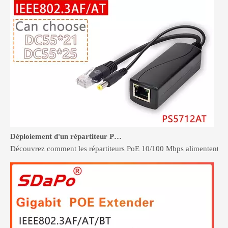
Déploiement d'un répartiteur POE Megabit pour les systèmes de sécurité et de contrôle d'accès
Découvrez comment les répartiteurs PoE 10/100 Mbps alimentent les a