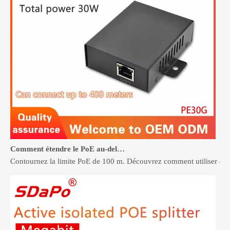
Comment étendre le PoE au-delà de 100 mètres sans recâblage
Contournez la limite PoE de 100 m. Découvrez comment utiliser des p