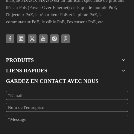
marque SDAPO. SDAPO est un fabricant spécialisé de produits
liés au PoE (Power Over Ethernet) : tels que le module PoE,
l'injecteur PoE, le répartiteur PoE et le pilote PoE, le
commutateur PoE, le câble PoE, l'extenseur PoE, etc.
PRODUITS
LIENS RAPIDES
GARDEZ EN CONTACT AVEC NOUS
Convertisseur PoE pour appareils non PoE : guide de tension, de courant et de connecteur
Intégrez en toute sécurité des appareils non PoE existants dans votr